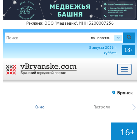
Реклама: ООО "Медведик", ИНН 3200007256
по новостям
8 августа 2026 г.
18+
суббота
Toggle
navigat
Брянск
Кино
Гастроли
16+