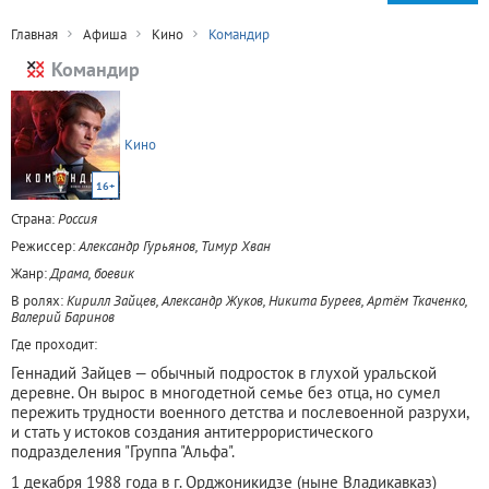
Главная
Афиша
Кино
Командир
Командир
Кино
16+
Страна:
Россия
Режиссер:
Александр Гурьянов, Тимур Хван
Жанр:
Драма, боевик
В ролях:
Кирилл Зайцев, Александр Жуков, Никита Буреев, Артём Ткаченко,
Валерий Баринов
Где проходит:
Геннадий Зайцев — обычный подросток в глухой уральской
деревне. Он вырос в многодетной семье без отца, но сумел
пережить трудности военного детства и послевоенной разрухи,
и стать у истоков создания антитеррористического
подразделения "Группа "Альфа".
1 декабря 1988 года в г. Орджоникидзе (ныне Владикавказ)