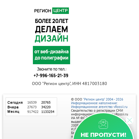
ООО "Регион центр", ИНН 4817003180
© ООО
"Регион центр" 2004 - 2026
Информационное наполнение:
Информационное агентство vRossii.ru
Свидетельство о регистрации СМИ
информационного агентства vRossii.ru
ИА № ФС 77‑35502
выдано РОСКОМНАДЗОРом 04 марта
2009г.
И. О. Главного редактора Нарыков А. Н.
Баннеры на портале размещаются на
НЕ ПРОПУСТИ!
правах рекламы.