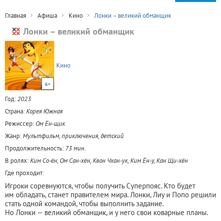
Главная
Афиша
Кино
Лонки – великий обманщик
Лонки – великий обманщик
Кино
6+
Год:
2023
Страна:
Корея Южная
Режиссер:
Ом Ён-щик
Жанр:
Мультфильм, приключения, детский
Продолжительность:
73 мин.
В ролях:
Ким Со-ён, Ом Сан-хён, Квон Чхан-ук, Ким Ён-у, Кан Щи-хён
Где проходит:
Игроки соревнуются, чтобы получить Суперпояс. Кто будет
им обладать, станет правителем мира. Лонки, Лиу и Попо решили
стать одной командой, чтобы выполнить задание.
Но Лонки — великий обманщик, и у него свои коварные планы.