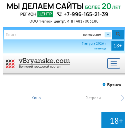
ООО "Регион центр", ИНН 4817003180
по новостям
7 августа 2026 г.
18+
пятница
Toggle
navigat
Брянск
Кино
Гастроли
18+