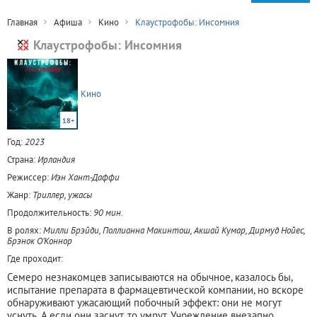
Главная
Афиша
Кино
Клаустрофобы: Инсомния
Клаустрофобы: Инсомния
Кино
18+
Год:
2023
Страна:
Ирландия
Режиссер:
Иэн Хант-Даффи
Жанр:
Триллер, ужасы
Продолжительность:
90 мин.
В ролях:
Милли Брэйди, Поллианна Макинтош, Акшай Кумар, Дирмуд Нойес,
Брэнок О’Коннор
Где проходит:
Семеро незнакомцев записываются на обычное, казалось бы,
испытание препарата в фармацевтической компании, но вскоре
обнаруживают ужасающий побочный эффект: они не могут
уснуть. А если они заснут, то умрут. Учреждение внезапно