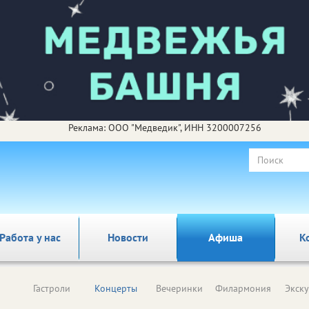
Реклама: ООО "Медведик", ИНН 3200007256
Работа у нас
Новости
Афиша
К
Гастроли
Концерты
Вечеринки
Филармония
Экск