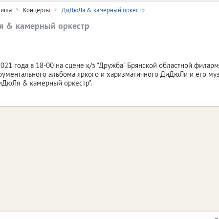
иша
Концерты
ДиДюЛя & камерный оркестр
 & камерный оркестр
2021 года в 18-00 на сцене к/з "Дружба" Брянской областной филар
рументального альбома яркого и харизматичного ДиДюЛи и его м
иДюЛя & камерный оркестр".