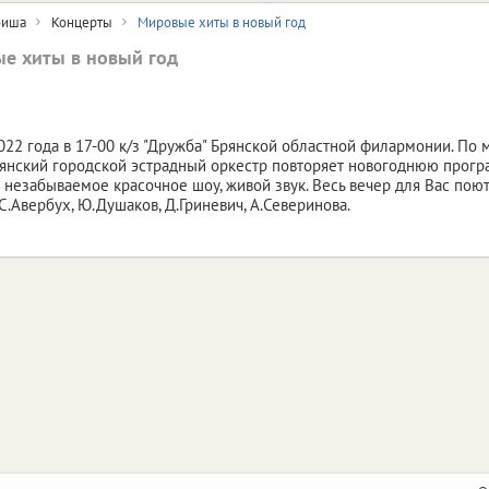
иша
Концерты
Мировые хиты в новый год
е хиты в новый год
022 года в 17-00 к/з "Дружба" Брянской областной филармонии. П
янский городской эстрадный оркестр повторяет новогоднюю програ
 незабываемое красочное шоу, живой звук. Весь вечер для Вас пою
С.Авербух, Ю.Душаков, Д.Гриневич, А.Северинова.