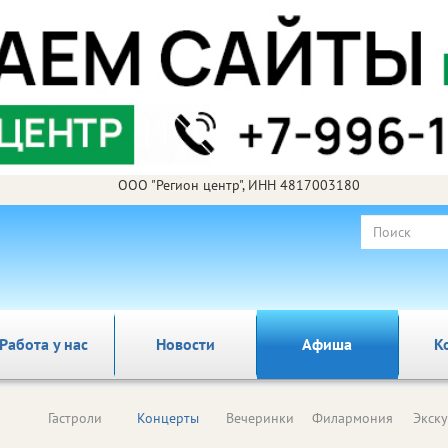
ООО "Регион центр", ИНН 4817003180
Работа у нас
Новости
Афиша
К
Гастроли
Концерты
Вечеринки
Филармония
Экск