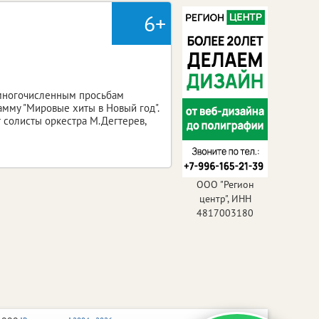
6+
о многочисленным просьбам
мму "Мировые хиты в Новый год".
т солисты оркестра М.Дегтерев,
ООО "Регион
центр", ИНН
4817003180