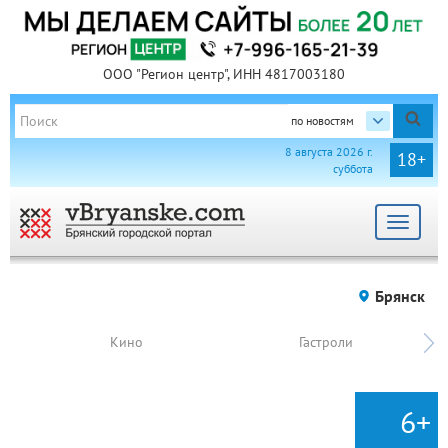
ООО "Регион центр", ИНН 4817003180
по новостям
8 августа 2026 г.
18+
суббота
Toggle
navigat
Брянск
Кино
Гастроли
6+