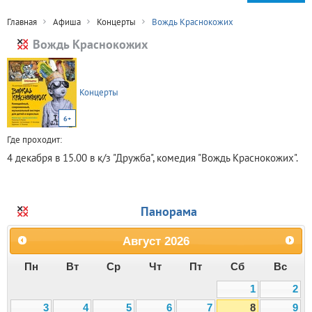
Главная
Афиша
Концерты
Вождь Краснокожих
Вождь Краснокожих
Концерты
6+
Где проходит:
4 декабря в 15.00 в к/з "Дружба", комедия "Вождь Краснокожих".
Панорама
Август
2026
Пн
Вт
Ср
Чт
Пт
Сб
Вс
1
2
3
4
5
6
7
8
9