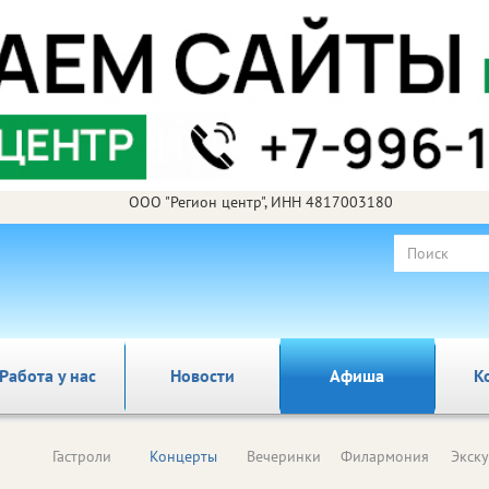
ООО "Регион центр", ИНН 4817003180
Работа у нас
Новости
Афиша
К
Гастроли
Концерты
Вечеринки
Филармония
Экск