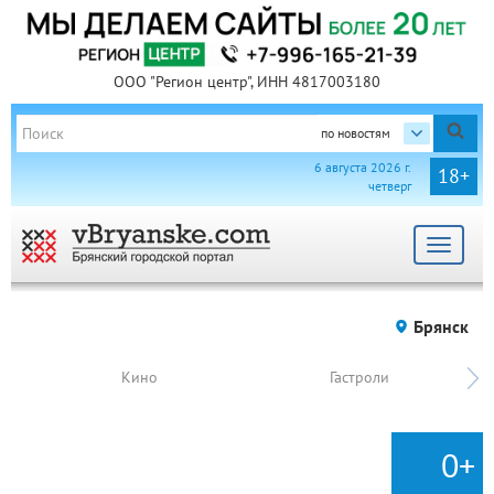
ООО "Регион центр", ИНН 4817003180
по новостям
6 августа 2026 г.
18+
четверг
Toggle
navigat
Брянск
Кино
Гастроли
0+