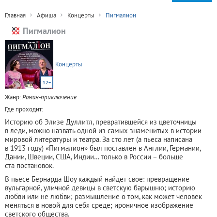
Главная
Афиша
Концерты
Пигмалион
Пигмалион
Концерты
12+
Жанр:
Роман-приключение
Где проходит:
Историю об Элизе Дуллитл, превратившейся из цветочницы
в леди, можно назвать одной из самых знаменитых в истории
мировой литературы и театра. За сто лет (а пьеса написана
в 1913 году) «Пигмалион» был поставлен в Англии, Германии,
Дании, Швеции, США, Индии… только в России – больше
ста постановок.
В пьесе Бернарда Шоу каждый найдет свое: превращение
вульгарной, уличной девицы в светскую барышню; историю
любви или не любви; размышление о том, как может человек
меняться в новой для себя среде; ироничное изображение
светского общества.