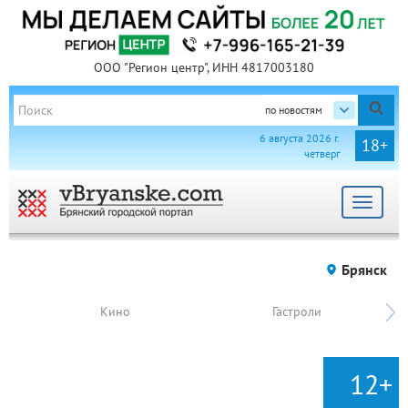
ООО "Регион центр", ИНН 4817003180
по новостям
6 августа 2026 г.
18+
четверг
Toggle
navigat
Брянск
Кино
Гастроли
12+