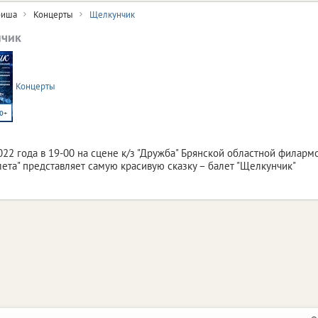
иша
Концерты
Щелкунчик
чик
Концерты
0+
022 года в 19-00 на сцене к/з "Дружба" Брянской областной филарм
лета" представляет самую красивую сказку – балет "Щелкунчик"