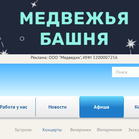
Реклама: ООО "Медведик", ИНН 3200007256
Работа у нас
Новости
Афиша
К
Гастроли
Концерты
Вечеринки
Филармония
Экск