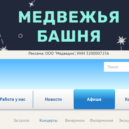
Реклама: ООО "Медведик", ИНН 3200007256
Работа у нас
Новости
Афиша
К
Гастроли
Концерты
Вечеринки
Филармония
Экск