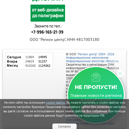
ООО "Регион центр", ИНН 4817003180
© ООО
"Регион центр" 2004 - 2026
Информационное наполнение:
Информационное агентство vRossii.ru
Свидетельство о регистрации СМИ
информационного агентства vRossii.ru
ИА № ФС 77‑35502
выдано РОСКОМНАДЗОРом 04 марта
2009г.
И. О. Главного редактора Нарыков А. Н.
Баннеры на портале размещаются на
НЕ ПРОПУСТИ!
правах рекламы.
Реклама на портале:
Главные новости региона
Рекламное агентство "Умный маркетинг"
тел. 7-910-267-70-40,
в вашей почте!
email: umnyy.marketing@yandex.ru
На этом сайте мы используем
cookie-файлы
. Вы можете прочитать о cookie-файлах или
Отдельные публикации могут содержать
изменить настройки браузера. Продолжая пользоваться сайтом без изменения настроек,
информацию, не предназначенную для
ПОДПИСАТЬСЯ
вы даете согласие на использование ваших cookie-файлов. Все собранные при помощи
пользователей до 18 лет.
cookie-файлов данные будут храниться на территории РФ.
Политика в отношении обработки
персональных данных
Политика обработки файлов cookie
Согласен