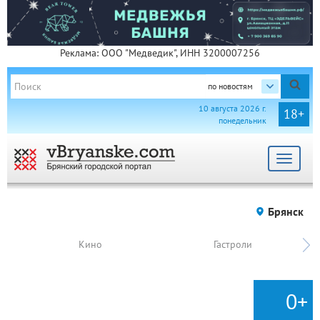
Реклама: ООО "Медведик", ИНН 3200007256
по новостям
10 августа 2026 г.
18+
понедельник
Toggle
navigat
Брянск
Кино
Гастроли
0+