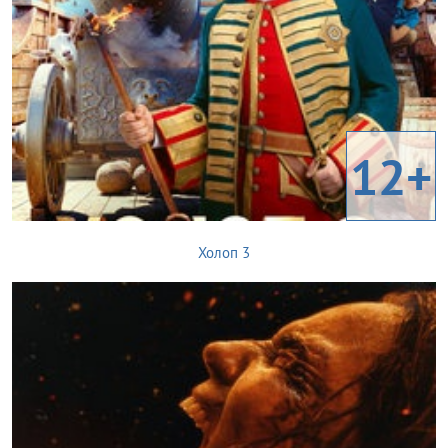
12+
Холоп 3