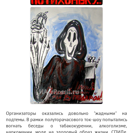
Организаторы оказались довольно "жадными" на
подтемы. В рамки полуторачасового ток-шоу попытались
вогнать беседы о табакокурении, алкоголизме,
наркомании, моде на здоровый образ жизни, СПИДе.