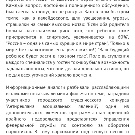
Каждый вопрос, достойный полноценного обсуждения,
был слегка затронут, но не раскрыт. Зато в этом быстром
темпе, как в калейдоскопе, шли увещевания, угрозы,
страшилки на самых высоких нотах: "Если оба родителя
больны алкоголизмом риск того, что ребенок тоже
пристрастится к спиртному, увеличивается на 60%",
"Россия – одна из самых курящих в мире стран", "Только в
мире без наркотиков есть цвета жизни!", "Ваш будущий
ребенок будет расти в грязном теле". Поле выступления
каждого специалиста у гостей ток-шоу была возможность
задавать вопросы, что они делали довольно активно, но
не для всех уточнений хватало времени.
Информационные диалоги разбивали расслабляющими
вставками: показывали мини-фильмы по теме, наградили
участников городского студенческого конкурса
"Антиреклама асоциальных явлений", один из
дополнительных элементов программы стал причиной
крайнего недовольства представителя Управления
федеральной службы по контролю за оборотом
наркотиков. В тему наркомании под теплую песню о