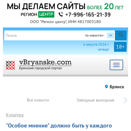
ООО "Регион центр", ИНН 4817003180
по новостям
6 августа 2026 г.
18+
четверг
Toggle
navigat
Брянск
Все новости
Заводные выходные
Культура
"Особое мнение" должно быть у каждого