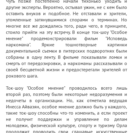
Чуть позже постепенно начали тихонько уходить и
другие эксперты. Вероятно, остывал ужин, не с кем было
оставить внуков и подобное. Не отставали и зрители,
утомленные затянувшимися спорами о терминах. Но
многие все же дождались того, ради чего, в принципе,
стоило прийти на эту встречу. В конце ток-шоу "Особое
мнение" продемонстрировали фильм "Исповедь
наркомана". Яркие тошнотворные картинки
документальной съемки в питерских подворотнях были
собраны в одну ленту. В фильме показывали ломки и
смерть от передозировки, а наркоманы рассказывали о
своей бесцветной жизни и предостерегали зрителей от
рокового шага.
Ток-шоу "Особое мнение" проводилось всего лишь
второй раз, поэтому были некоторые недоразумения и
недочеты в организации. Но, как отметила ведущая
Инесса Айвазян, особое мнение должно быть у каждого,
такие ток-шоу способны что-то изменить, а если проект
не получит поддержки и управление по делам
молодежи, физической культуре, спорту и туризму Орла
продолжит проводить свои слащавые искусственные