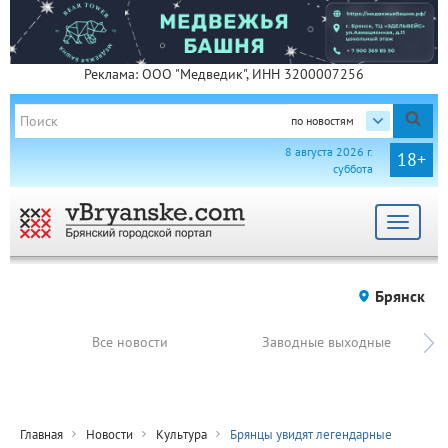
Реклама: ООО "Медведик", ИНН 3200007256
по новостям
8 августа 2026 г.
18+
суббота
Toggle
navigat
Брянск
Все новости
Заводные выходные
Главная
Новости
Культура
Брянцы увидят легендарные