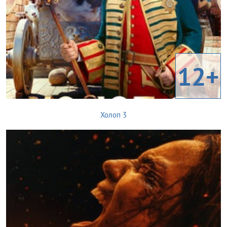
12+
Холоп 3