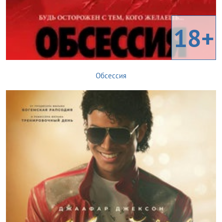
18+
Обсессия