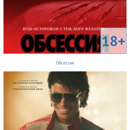
18+
Обсессия