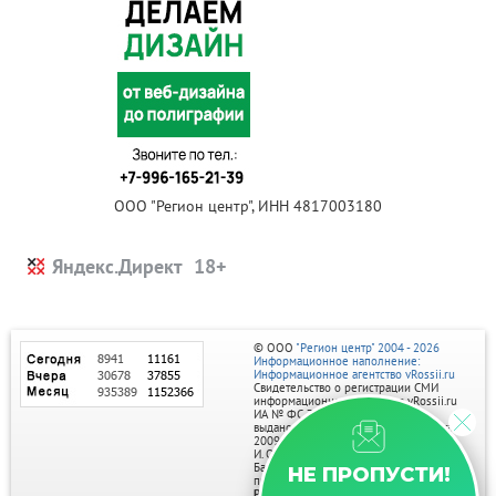
ООО "Регион центр", ИНН 4817003180
Яндекс.Директ
© ООО
"Регион центр" 2004 - 2026
Информационное наполнение:
Информационное агентство vRossii.ru
Свидетельство о регистрации СМИ
информационного агентства vRossii.ru
ИА № ФС 77‑35502
выдано РОСКОМНАДЗОРом 04 марта
2009г.
И. О. Главного редактора Нарыков А. Н.
Баннеры на портале размещаются на
НЕ ПРОПУСТИ!
правах рекламы.
Реклама на портале: