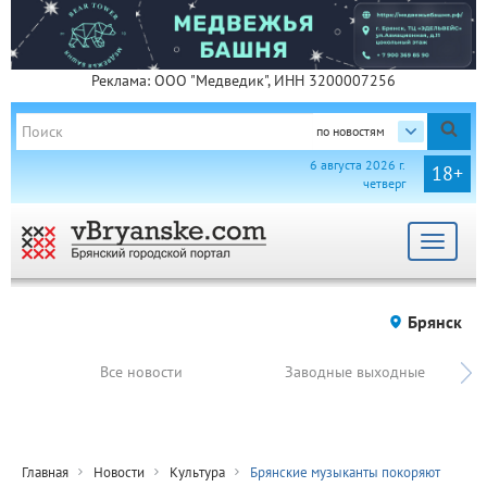
Реклама: ООО "Медведик", ИНН 3200007256
по новостям
6 августа 2026 г.
18+
четверг
Toggle
navigat
Брянск
Все новости
Заводные выходные
Главная
Новости
Культура
Брянские музыканты покоряют