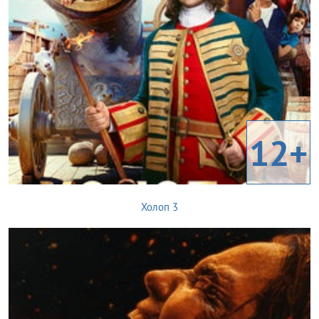
12+
Холоп 3