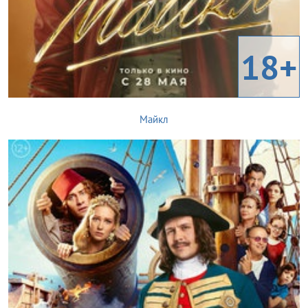
18+
Майкл