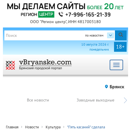
ООО "Регион центр", ИНН 4817003180
по новостям
10 августа 2026 г.
18+
понедельник
Toggle
navigat
Брянск
Все новости
Заводные выходные
Главная
Новости
Культура
"Пять касаний" сделала