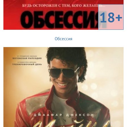
18+
Обсессия