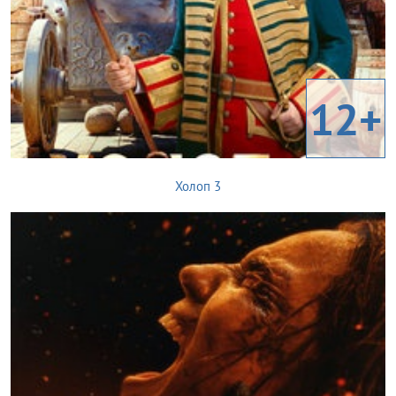
12+
Холоп 3