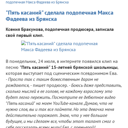
подопечная Макса Фадеева из Брянска
"Пять касаний" сделала подопечная Макса
Фадеева из Брянска
Ксения Бракунова, подопечная продюсера, записала
свой первый клип.
В понедельник, 24 июля, в интернете появился клип на
песню
"Пять касаний" 15-летней брянской школьницы
,
которая выступает под сценическим псевдонимом Ева.
- Просто так с таким божественным даром не
рождаются,
- пишет продюсер.
- Боюсь даже представить,
сколько мыслей в ее голове, не каждому взрослому это
будет легко пережить. Посмотрите ее дебютное видео
"Пять касаний" на моем YouTube-канале. Думаю, что не
нужно слов, вы и так все поймете. Но эта девочка меня
действительно поражает. Знаю, что у нее большое
будущее, и мы сделаем все, чтобы этот талант смог о
себе рассказать всему миру! Ева, с премьерой!.