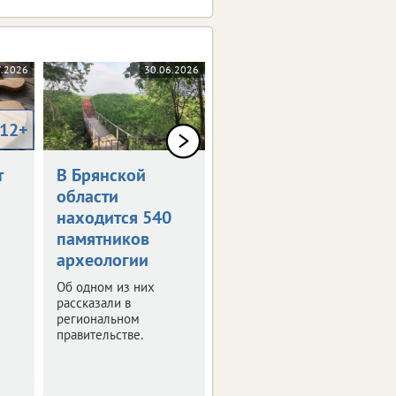
7.2026
30.06.2026
10.06.2026
12+
0+
т
В Брянской
Как в Брянске
области
отметят День
находится 540
России
памятников
Программа
археологии
праздничных
мероприятий.
Об одном из них
рассказали в
региональном
правительстве.