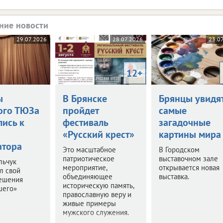
ние новости
29.07.2026
28.07.2026
23.0
12+
ы
В Брянске
Брянцы увидя
ого ТЮЗа
пройдет
самые
лись к
фестиваль
загадочные
«Русский крест»
картины мира
атора
Это масштабное
В Городском
патриотическое
выставочном зале
льчук
мероприятие,
открывается новая
л свой
объединяющее
выставка.
решения
историческую память,
шего»
православную веру и
живые примеры
мужского служения.