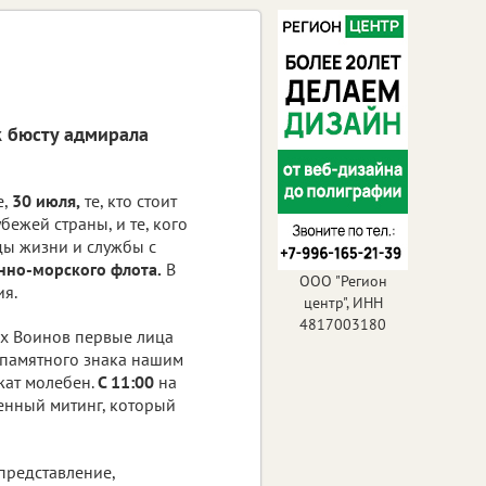
к бюсту адмирала
е,
30 июля,
те, кто стоит
бежей страны, и те, кого
ды жизни и службы с
нно-морского флота.
В
ООО "Регион
ия.
центр", ИНН
4817003180
ых Воинов первые лица
 памятного знака нашим
жат молебен.
С 11:00
на
енный митинг, который
представление,