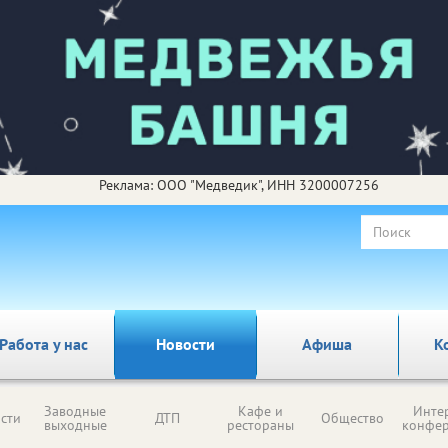
Реклама: ООО "Медведик", ИНН 3200007256
Работа у нас
Новости
Афиша
К
Заводные
Кафе и
Инте
сти
ДТП
Общество
выходные
рестораны
конфе