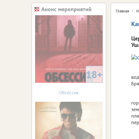
Анонс мероприятий
Главная
Н
Ка
Це
Уш
18+
вод
Бря
Обсессия
гор
зем
пля
пер