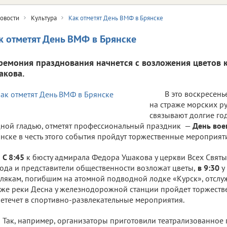
овости
Культура
Как отметят День ВМФ в Брянске
к отметят День ВМФ в Брянске
ремония празднования начнется с возложения цветов 
акова.
В это воскресень
на страже морских ру
связывают долгие го
ной гладью, отметят профессиональный праздник —
День вое
нске в честь этого события пройдут торжественные мероприят
С 8:45
к бюсту адмирала Федора Ушакова у церкви Всех Свят
ода и представители общественности возложат цветы,
в 9:30
у
лякам, погибшим на атомной подводной лодке «Курск», отслу
же реки Десна у железнодорожной станции пройдет торжеств
етечет в спортивно-развлекательные мероприятия.
Так, например, организаторы приготовили театрализованное 