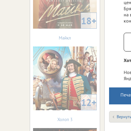
цен
Бря
на 
18+
кон
Майкл
Хот
Нов
Янд
Печа
12+
Вернуть
Холоп 3