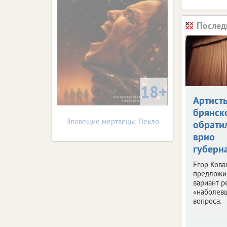
Послед
18+
Артист
брянск
Зловещие мертвецы: Пекло
обрати
врио
губерн
Егор Кова
предложи
вариант 
«наболев
вопроса.