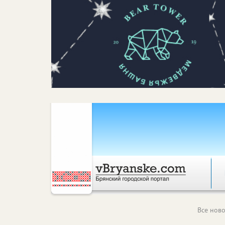
Все ново