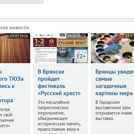
ние новости
29.07.2026
28.07.2026
23.0
12+
ы
В Брянске
Брянцы увидя
ого ТЮЗа
пройдет
самые
лись к
фестиваль
загадочные
«Русский крест»
картины мира
атора
Это масштабное
В Городском
патриотическое
выставочном зале
льчук
мероприятие,
открывается новая
л свой
объединяющее
выставка.
решения
историческую память,
шего»
православную веру и