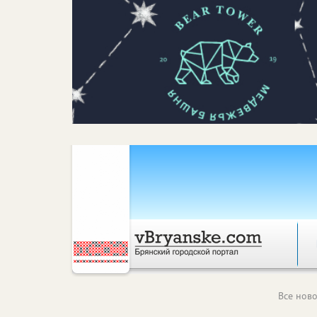
Все ново