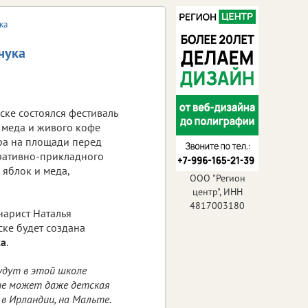
ка
чука
нске состоялся фестиваль
, меда и живого кофе
тра на площади перед
ративно-прикладного
 яблок и меда,
ООО "Регион
центр", ИНН
4817003180
нарист Наталья
ске будет создана
ка
.
удут в этой школе
ые может даже детская
 в Ирландии, на Мальте.