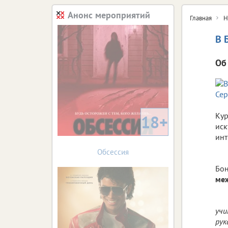
Анонс мероприятий
Главная
Н
В 
Об
Кур
18+
иск
инт
Обсессия
Бон
меж
учи
рук