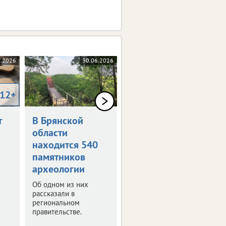
7.2026
30.06.2026
10.06.2026
12+
0+
т
В Брянской
Как в Брянске
области
отметят День
находится 540
России
памятников
Программа
археологии
праздничных
мероприятий.
Об одном из них
рассказали в
региональном
правительстве.