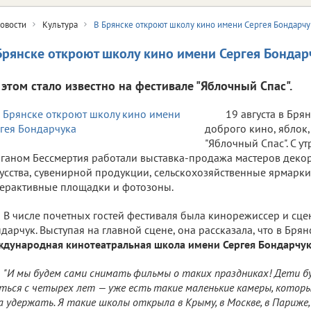
овости
Культура
В Брянске откроют школу кино имени Сергея Бондарчу
Брянске откроют школу кино имени Сергея Бондар
 этом стало известно на фестивале "Яблочный Спас".
19 августа в Бря
доброго кино, яблок
"Яблочный Спас". С у
ганом Бессмертия работали выставка-продажа мастеров деко
усства, сувенирной продукции, сельскохозяйственные ярмарки
ерактивные площадки и фотозоны.
В числе почетных гостей фестиваля была кинорежиссер и сце
дарчук. Выступая на главной сцене, она рассказала, что в Брян
дународная кинотеатральная школа имени Сергея Бондарчу
"И мы будем сами снимать фильмы о таких праздниках! Дети б
ться с четырех лет — уже есть такие маленькие камеры, котор
а удержать. Я такие школы открыла в Крыму, в Москве, в Париже,