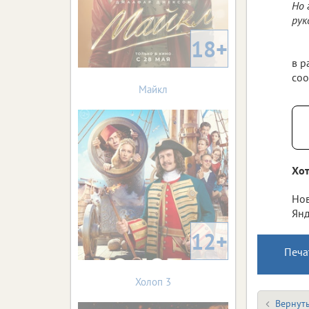
Но 
рук
18+
в р
соо
Майкл
Хот
Нов
Янд
12+
Печа
Холоп 3
Вернуть