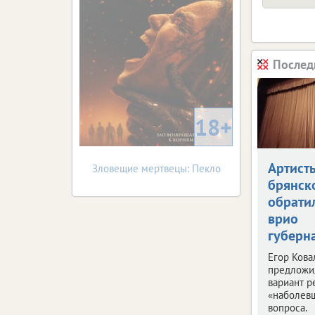
Послед
18+
Артист
Зловещие мертвецы: Пекло
брянск
обрати
врио
губерн
Егор Кова
предложи
вариант 
«наболев
вопроса.