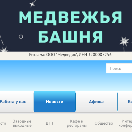
Реклама: ООО "Медведик", ИНН 3200007256
Работа у нас
Новости
Афиша
К
Заводные
Кафе и
Инте
сти
ДТП
Общество
выходные
рестораны
конфе