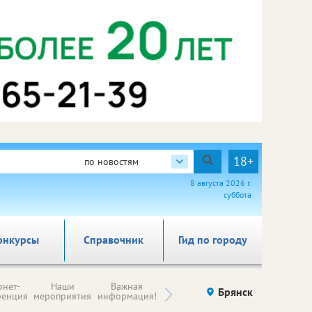
18+
по новостям
8 августа 2026 г.
суббота
онкурсы
Справочник
Гид по городу
Н
рнет-
Наши
Важная
Происшествия
Брянск
Здоровье
комп
ренция
мероприятия
информация!
п
ре