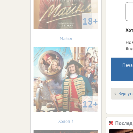
18+
Хот
Майкл
Нов
Янд
Печа
Вернуть
12+
Холоп 3
Послед