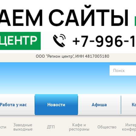
ООО "Регион центр", ИНН 4817003180
Работа у нас
Новости
Афиша
К
Заводные
Кафе и
Инте
сти
ДТП
Общество
выходные
рестораны
конфе