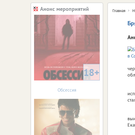
Анонс мероприятий
Главная
Н
Бр
Ан
чер
18+
обл
Обсессия
исп
ста
выи
Ека