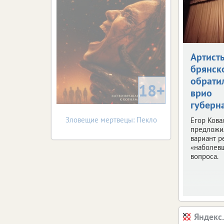
Артист
брянск
обрати
18+
врио
губерн
Зловещие мертвецы: Пекло
Егор Кова
предложи
вариант 
«наболев
вопроса.
Яндекс