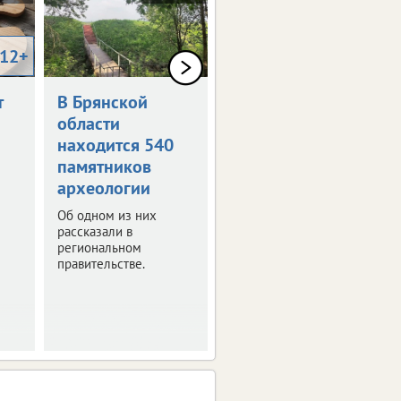
12+
0+
т
В Брянской
Как в Брянске
области
отметят День
находится 540
России
памятников
Программа
археологии
праздничных
мероприятий.
Об одном из них
рассказали в
региональном
правительстве.