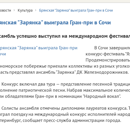
овости
Культура
Брянская "Зарянка" выиграла Гран-при в Сочи
янская "Зарянка" выиграла Гран-при в Сочи
самбль успешно выступил на международном фестивал
В Сочи заверши
конкурс-фестиваль "Ях
Продемонстрировать 
номорское побережье приехали коллективы из разных уголко
асть представлял ансамбль "Зарянка" ДК Железнодорожников.
Конкурс включал два тура — представление песенной традици
олнение патриотической песни. Набрав максимальное количес
ли обладателями Гран-при в номинации "Народный вокал".
Солисты ансамбля отмечены дипломами лауреатов конкурса. 
грал поездку на международный конкурс исполнителей народ
теринбург, сообщает пресс-служба администрации города.