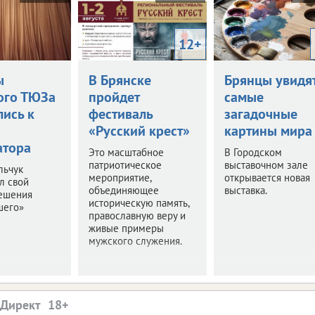
12+
ы
В Брянске
Брянцы увидя
ого ТЮЗа
пройдет
самые
лись к
фестиваль
загадочные
«Русский крест»
картины мира
атора
Это масштабное
В Городском
патриотическое
выставочном зале
льчук
мероприятие,
открывается новая
л свой
объединяющее
выставка.
решения
историческую память,
шего»
православную веру и
живые примеры
мужского служения.
.Директ