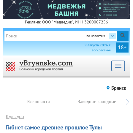
Реклама: ООО "Медведик", ИНН 3200007256
по новостям
9 августа 2026 г.
18+
воскресенье
Toggle
navigat
Брянск
Все новости
Заводные выходные
Культура
Гибнет самое древнее прошлое Тулы