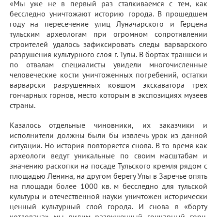
«Мы уже не в первый раз сталкиваемся с тем, как
бесследно уничтожают историю города. В прошедшем
году на пересечение улиц Луначарского и Герцена
тульским археологам при огромном сопротивлении
строителей удалось зафиксировать следы варварского
разрушения культурного слоя г. Тулы. В бортах траншеи и
по отвалам специалисты увидели многочисленные
человеческие кости уничтоженных погребений, остатки
варварски разрушенных ковшом экскаватора трех
гончарных горнов, место которым в экспозициях музеев
страны.
Казалось отдельные чиновники, их заказчики и
исполнители должны были бы извлечь урок из данной
ситуации. Но история повторяется снова. В то время как
археологи ведут уникальные по своим масштабам и
значению раскопки на посаде Тульского кремля рядом с
площадью Ленина, на другом берегу Упы в Заречье опять
на площади более 1000 кв. м бесследно для тульской
культуры и отечественной науки уничтожен исторически
ценный культурный слой города. И снова в «борту
котлована» мы видим разрушенный гончарный горн.