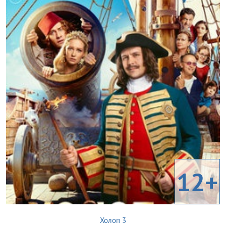
12+
Холоп 3