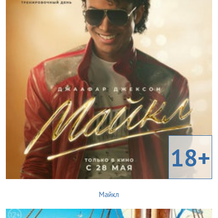
18+
Майкл