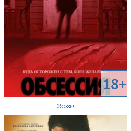
18+
Обсессия