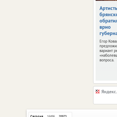
Артист
брянск
обрати
врио
губерн
Егор Кова
предложи
вариант 
«наболев
вопроса.
Яндекс