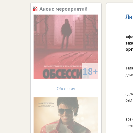
Анонс мероприятий
Ли
«фа
заж
орг
18+
Тала
длил
Обсессия
адм
был
вре
перв