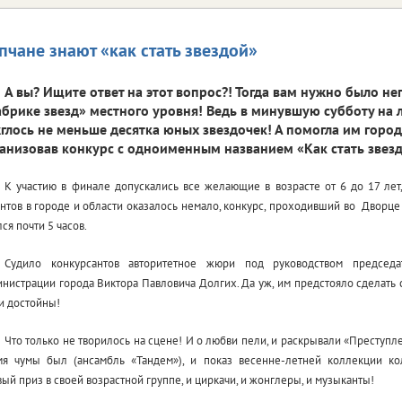
пчане знают «как стать звездой»
А вы? Ищите ответ на этот вопрос?! Тогда вам нужно было н
брике звезд» местного уровня! Ведь в минувшую субботу на
глось не меньше десятка юных звездочек! А помогла им горо
анизовав конкурс с одноименным названием «Как стать звезд
К участию в финале допускались все желающие в возрасте от 6 до 17 ле
нтов в городе и области оказалось немало, конкурс, проходивший во Дворце
ся почти 5 часов.
Судило конкурсантов авторитетное жюри под руководством председа
инистрации города Виктора Павловича Долгих.
Да уж, им предстояло сделать
и достойны!
Что только не творилось на сцене! И о любви пели, и раскрывали «Преступл
мя чумы был (ансамбль «Тандем»), и показ весенне-летней коллекции ко
ый приз в своей возрастной группе, и циркачи, и жонглеры, и музыканты!