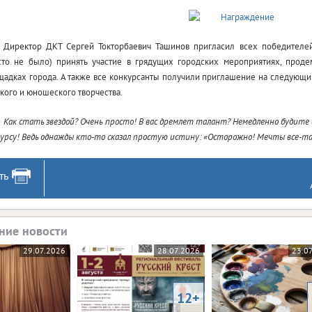
Директор ДКТ Сергей Токторбаевич Ташинов пригласил всех победителей
сто не было) принять участие в грядущих городских мероприятиях, проде
щадках города. А также все конкурсанты получили приглашение на следующий
кого и юношеского творчества.
Как стать звездой? Очень просто! В вас дремлет талант? Немедленно будите 
урсу! Ведь однажды кто-то сказал простую истину: «Осторожно! Мечты все-т
ть
ние новости
29.07.2026
28.07.2026
23.0
12+