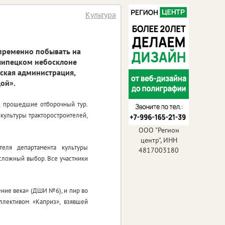
Культура
епременно побывать на
 липецком небосклоне
дская администрация,
ой».
т, прошедшие отборочный тур.
 культуры тракторостроителей,
ООО "Регион
центр", ИНН
теля департамента культуры
4817003180
 сложный выбор. Все участники
ение века» (ДШИ №6), и пир во
ллективом «Каприз», взявшей