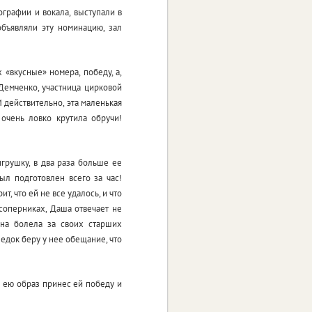
ографии и вокала, выступали в
бъявляли эту номинацию, зал
 «вкусные» номера, победу, а,
Демченко, участница цирковой
 действительно, эта маленькая
очень ловко крутила обручи!
грушку, в два раза больше ее
ыл подготовлен всего за час!
, что ей не все удалось, и что
 соперниках, Даша отвечает не
она болела за своих старших
едок беру у нее обещание, что
й ею образ принес ей победу и