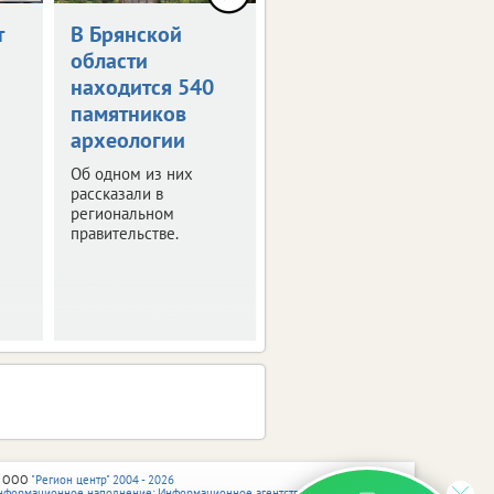
т
В Брянской
Как в Брянске
области
отметят День
находится 540
России
памятников
Программа
археологии
праздничных
мероприятий.
Об одном из них
рассказали в
региональном
правительстве.
 ООО
"Регион центр" 2004 - 2026
нформационное наполнение: Информационное агентство vRossii.ru