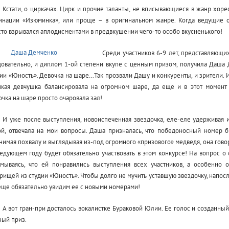
Кстати, о циркачах. Цирк и прочие таланты, не вписывающиеся в жанр хоре
инации «Изюминка», или проще – в оригинальном жанре. Когда ведущие о
то взрывался аплодисментами в предвкушении чего-то особо вкусненького!
Среди участников 6-9 лет, представляющих
довательно, и диплом 1-ой степени вкупе с ценным призом, получила Даша 
ии «Юность». Девочка на шаре…Так прозвали Дашу и конкуренты, и зрители. И
пкая девчушка балансировала на огромном шаре, да еще и в этот момент 
чка на шаре просто очаровала зал!
И уже после выступления, новоиспеченная звездочка, еле-еле удерживая и
ой, отвечала на мои вопросы. Даша призналась, что победоносный номер б
имая похвалу и выглядывая из-под огромного «призового» медведя, она говорит
едующем году будет обязательно участвовать в этом конкурсе! На вопрос о
умываясь, что ей понравились выступления всех участников, а особенно 
рищей из студии «Юность». Чтобы долго не мучить уставшую звездочку, напосл
еще обязательно увидим ее с новыми номерами!
А вот гран-при досталось вокалистке Бураковой Юлии. Ее голос и созданны
ный приз.