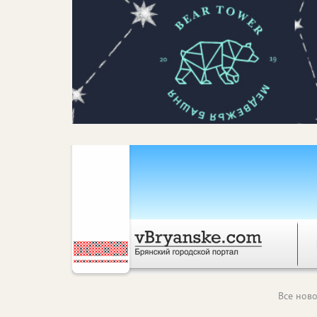
Все ново