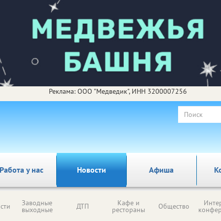
Реклама: ООО "Медведик", ИНН 3200007256
Работа у нас
Новости
Афиша
К
Заводные
Кафе и
Инте
сти
ДТП
Общество
выходные
рестораны
конфе