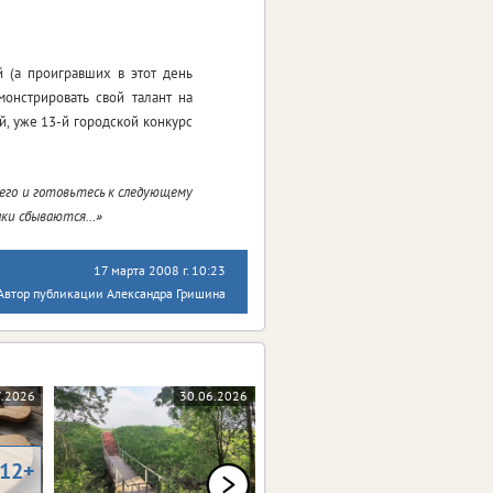
 (а проигравших в этот день
монстрировать свой талант на
, уже 13-й городской конкурс
его и готовьтесь к следующему
аки сбываются…»
17 марта 2008 г. 10:23
Автор публикации Александра Гришина
7.2026
30.06.2026
10.06.2026
12+
0+