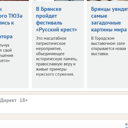
ы
В Брянске
Брянцы увидя
ого ТЮЗа
пройдет
самые
лись к
фестиваль
загадочные
«Русский крест»
картины мира
атора
Это масштабное
В Городском
патриотическое
выставочном зале
льчук
мероприятие,
открывается новая
л свой
объединяющее
выставка.
решения
историческую память,
шего»
православную веру и
живые примеры
мужского служения.
.Директ
©
И