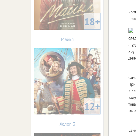
ном
18+
прос
сле
Майкл
студ
хру
Дево
сам
Прин
в сл
зад
12+
това
мы 
Холоп 3
цен