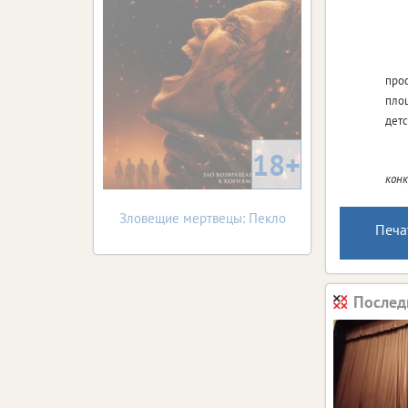
про
пло
детс
18+
конк
Зловещие мертвецы: Пекло
Печа
Послед