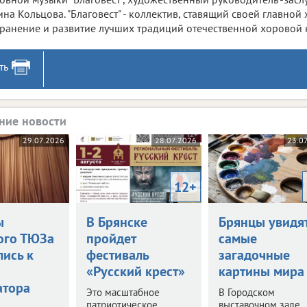
ина Кольцова. "Благовест" - коллектив, ставящий своей главно
ранение и развитие лучших традиций отечественной хоровой к
ть
ние новости
29.07.2026
28.07.2026
23.0
12+
ы
В Брянске
Брянцы увидя
ого ТЮЗа
пройдет
самые
лись к
фестиваль
загадочные
«Русский крест»
картины мира
атора
Это масштабное
В Городском
патриотическое
выставочном зале