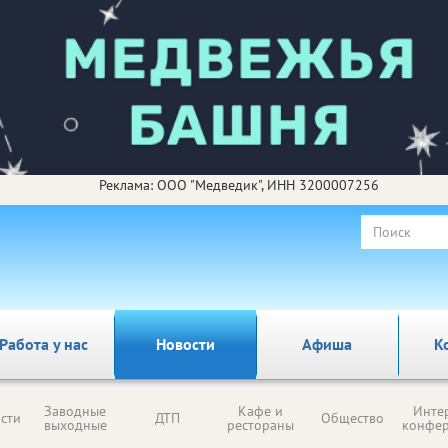
Реклама: ООО "Медведик", ИНН 3200007256
Работа у нас
Новости
Афиша
К
Заводные
Кафе и
Инте
сти
ДТП
Общество
выходные
рестораны
конфе