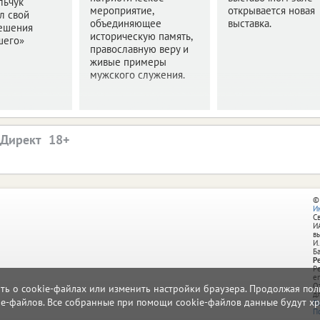
льчук
мероприятие,
открывается новая
л свой
объединяющее
выставка.
решения
историческую память,
шего»
православную веру и
живые примеры
мужского служения.
.Директ
©
И
С
И
в
И.
Б
Р
Р
e
О
ать о cookie-файлах или изменить настройки браузера. Продолжая поль
д
ie-файлов. Все собранные при помощи cookie-файлов данные будут хр
П
П