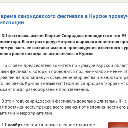
 время свиридовского фестиваля в Курске прозву
мпозиции
XII фестиваль имени Георгия Свиридова проводится в год 95
позитора. В этот раз предусмотрена широкая концертная пр
чимую часть ее составят именно произведения известного ку
еров ранее никогда не исполнялись в Курске.
По словам председателя комитета по культуре Курской област
дый фестиваль, который проводится под чьим-либо именем. В
равлен на пропаганду и освещение творчества и жанрового 
го человека. Критики называют Георгия Свиридова "хоровым" 
ыкант писал разнообразные произведения.
В этом году свиридовский фестиваль довольно длительный - с 
ая протяженность прежде всего зависит от наполненности ег
ытиями и мероприятиями.
11 ноября
состоится торжественное открытие