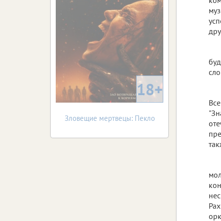
муз
усп
дру
буд
сло
18+
Все
"Зн
Зловещие мертвецы: Пекло
оте
пре
так
мол
кон
нес
Рах
орк