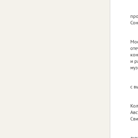
про
Сон
Мос
оте
кон
и р
муз
с в
Кол
Авс
Сви
дух