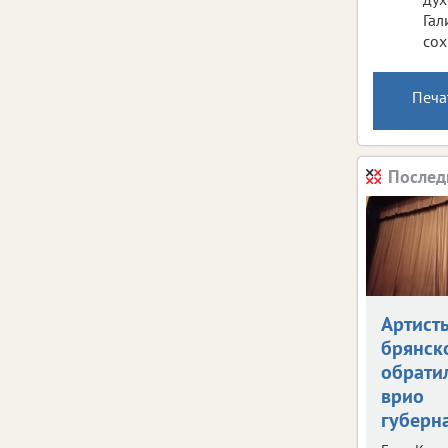
Гал
сох
Печа
Послед
Артист
брянск
обрати
врио
губерн