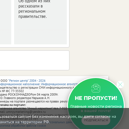
Об одном из них
рассказали в
региональном
правительстве.
 ООО
"Регион центр" 2004 - 2026
нформационное наполнение: Информационное агентство vRossii.ru
видетельство о регистрации СМИ информационного агентства vRossii.ru
А № ФС 77‑35502
ыдано РОСКОМНАДЗОРом 04 марта 2009г.
НЕ ПРОПУСТИ!
 О. Главного редактора Нарыков А. Н.
аннеры на портале размещаются на правах рекламы.
еклама на портале:
Главные новости региона
екламное агентство "Умный маркетинг" тел. 7-910-267-70-40,
в вашей почте!
mail: umnyy.marketing@yandex.ru
тдельные публикации могут содержать информацию, не предназначенную
зоваться сайтом без изменения настроек, вы даете согласие на
ля пользователей до 18 лет.
ПОДПИСАТЬСЯ
аниться на территории РФ.
олитика в отношении обработки персональных данных
олитика обработки файлов cookie