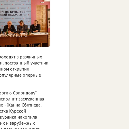
проходят в различных
и, постоянный участник
нном открытии
 популярные оперные
оргию Свиридову" -
исполнит заслуженная
о - Жанна Сбитнева.
стка Курской
 курянка накопила
их и зарубежных
ве певицы занимает