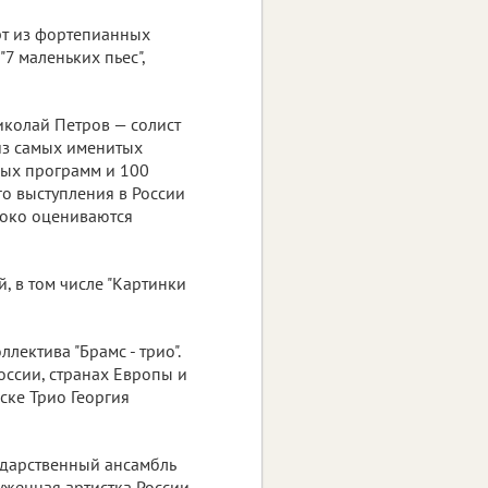
рт из фортепианных
"7 маленьких пьес",
иколай Петров — солист
из самых именитых
ных программ и 100
Его выступления в России
соко оцениваются
, в том числе "Картинки
лектива "Брамс - трио".
оссии, странах Европы и
ске Трио Георгия
ударственный ансамбль
уженная артистка России