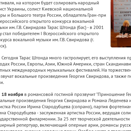
тиваля, на котором будет солировать народный
ист Украины, солист Киевской национальной
ры и Большого театра России, обладатель Гран-при
сероссийского открытого конкурса вокальной
ыки им. Г.В. Свиридова Тарас Штонда (бас) - в 2001
у стал победителем I Всероссийского открытого
курса вокальной музыки им. Г.В. Свиридова (г.
ск).
Сегодня Тарас Штонда много гастролирует, его выступления 
одах России, Европы, Азии, Южной Америки, стран Скандинави
пных международных музыкальных фестивалей. На торжестве
звучат вокальные произведения Георгия Свиридова, а также
и.
18 ноября
в романсовой гостиной прозвучит "Приношение Ге
альные произведения Георгия Свиридова и Романа Леденева 
истка России Ирина Стародубцева (сопрано), партия фортепиан
на Стародубцева - заслуженная артистка России, ведущая соли
ударственной филармонии. За 25 лет творческой деятельности
ирный репертуар, включающий оперные арии, романсы русск
позиторов, русские народные песни. Особое место в творчест