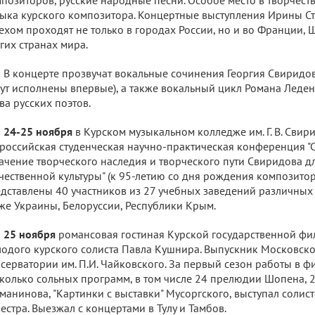
ыка курского композитора. Концертные выступления Ирины С
ехом проходят не только в городах России, но и во Франции, 
гих странах мира.
В концерте прозвучат вокальные сочинения Георгия Свиридова
ут исполнены впервые), а также вокальный цикл Романа Ледене
ва русских поэтов.
24-25 ноября
в Курском музыкальном колледже им. Г. В. Свир
российская студенческая научно-практическая конференция "
ачение творческого наследия и творческого пути Свиридова 
чественной культуры" (к 95-летию со дня рождения композитор
дставлены 40 участников из 27 учебных заведений различных 
же Украины, Белоруссии, Республики Крым.
25 ноября
романсовая гостиная Курской государственной ф
одого курского солиста Павла Кушнира. Выпускник Московско
серватории им. П.И. Чайковского. За первый сезон работы в 
колько сольных программ, в том числе 24 прелюдии Шопена,
манинова, "Картинки с выставки" Мусоргского, выступал соли
естра. Выезжал с концертами в Тулу и Тамбов.