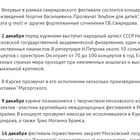
Впервые в рамках свиридовского фестиваля состоится конце
изведений Георгия Васильевича. Прозвучат "Альбом для детей", 
ата g-moll и -другие фортепианные сочинения Г.В. Свиридова.
2 декабря
перед курянами выступит народный артист СССР Н
ковской государственной академической филармонии, один 
чественных пианистов. В репертуаре Н.Петрова около 50 соль
цертов с оркестром. Он играет от 70 до 100 концертов в год. 
азных странах мира проходят при неизменных аншлагах и вы
ыкальной критикой.
В Курске прозвучат в его исполнении несколько произведений
ыставки" Мусоргского.
9 декабря
куряне познакомятся с творчеством московского кол
лектив - участник крупнейших международных фестивалей в Р
тралии. В концерте прозвучит никогда не исполнявшееся в Кур
ридова, а также Трио Иоганна Брамса.
16 декабря
фестиваль торжественно закроет Московский гос
овной музыки "Благовест", художественный руководитель -засл