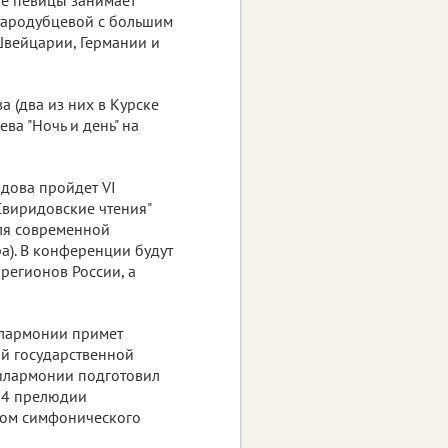
тародубцевой с большим
Швейцарии, Германии и
 (два из них в Курске
ва "Ночь и день" на
идова пройдет VI
Свиридовские чтения"
для современной
а). В конференции будут
регионов России, а
илармонии примет
й государственной
филармонии подготовил
 24 прелюдии
стом симфонического