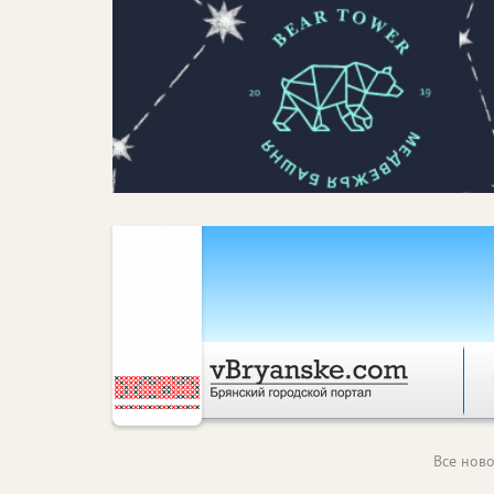
Все ново