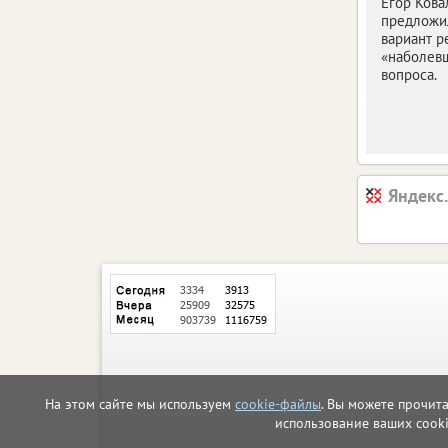
Егор Кова
предложи
вариант 
«наболев
вопроса.
Яндекс
На этом сайте мы используем
cookie-файлы
. Вы можете прочит
использование ваших cook