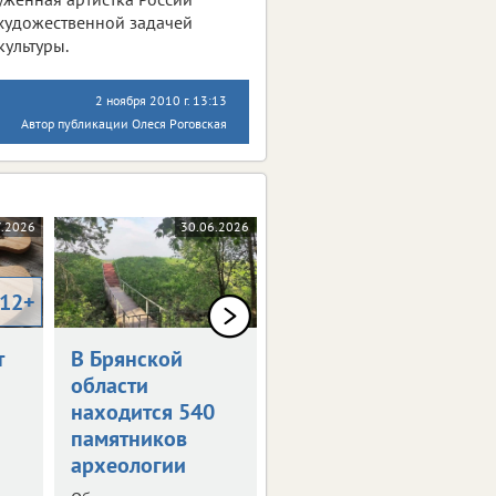
й художественной задачей
ультуры.
2 ноября 2010 г. 13:13
Автор публикации Олеся Роговская
7.2026
30.06.2026
10.06.2026
12+
0+
т
В Брянской
Как в Брянске
области
отметят День
находится 540
России
памятников
Программа
археологии
праздничных
мероприятий.