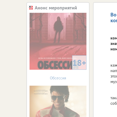
Анонс мероприятий
Во
ко
ком
зна
ном
18+
каж
нап
это
Обсессия
муз
так
соб