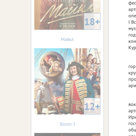
фес
арт
опе
18+
I В
муз
год
Майкл
кон
Кур
гор
кру
про
ари
12+
вок
арт
Ири
гос
Холоп 3
обш
ком