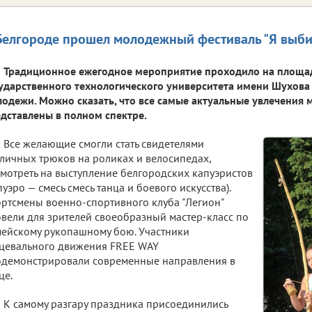
Белгороде прошел молодежный фестиваль "Я выб
Традиционное ежегодное мероприятие проходило на площа
ударственного технологического университета имени Шухова
одежи. Можно сказать, что все самые актуальные увлечения
дставлены в полном спектре.
Все желающие смогли стать свидетелями
личных трюков на роликах и велосипедах,
мотреть на выступление белгородских капуэристов
пуэро — смесь смесь танца и боевого искусства).
ртсмены военно-спортивного клуба "Легион"
вели для зрителей своеобразный мастер-класс по
ейскому рукопашному бою. Участники
цевального движения FREE WAY
демонстрировали современные направления в
це.
К самому разгару праздника присоединились