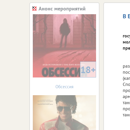
Анонс мероприятий
В 
гос
мол
пре
раз
18+
пос
(ка
Спо
Обсессия
про
арм
тан
про
тан