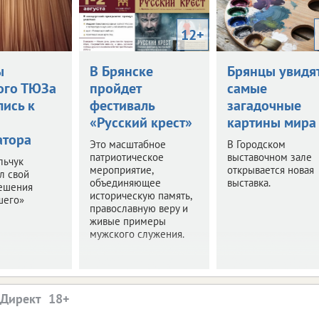
12+
ы
В Брянске
Брянцы увидя
ого ТЮЗа
пройдет
самые
лись к
фестиваль
загадочные
«Русский крест»
картины мира
атора
Это масштабное
В Городском
патриотическое
выставочном зале
льчук
мероприятие,
открывается новая
л свой
объединяющее
выставка.
решения
историческую память,
шего»
православную веру и
живые примеры
мужского служения.
.Директ