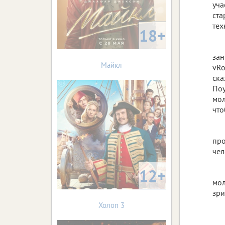
уча
ста
тех
18+
зан
Майкл
vRo
ска
Поу
мол
что
про
чел
12+
мол
зри
Холоп 3