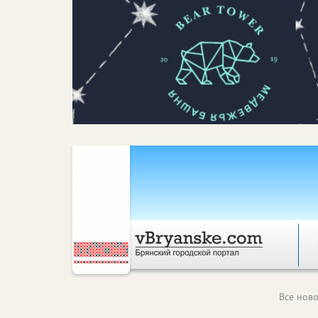
Все ново