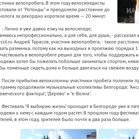
стники велопробега. В этом году велосипедисты
ртовали от "Ротонды" и преодолели расстояние до
нолога за рекордно короткое время — 20 минут.
- Лично я уже давно езжу на велосипеде,
имаюсь непрофессионально, а для себя, для души, - рассказал
ssii.ru Андрей Тарасов, участник велопробега, - такое расстоя
зать разминка, потому как на выходных я проезжаю порядка 1
частвовать в велопробеге решил для того, чтобы поддержать 
одежи хотел бы пожелать побольше заниматься спортом, неваж
бы поменьше сидеть дома и больше двигаться на свежем возду
После прибытия велоколонны участники пробега получили п
грамму продолжили музыкальные коллективы Белгорода: "Анс
овеческого фактора", "Дерево" и "е-Волна".
Фестиваль "Я выбираю жизнь" проходит в Белгороде уже в пят
одежи к нему с каждым годом растет. В прошлом году фестива
телей, в этом году, зрителей было почти в два раза больше.