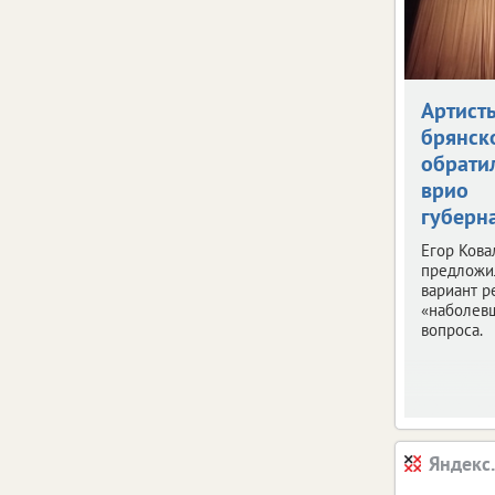
Артист
брянск
обрати
врио
губерн
Егор Кова
предложи
вариант 
«наболев
вопроса.
Яндекс