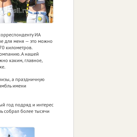
 корреспонденту ИА
ние для меня — это можно
70 километров.
компанию. А нашей
но каким, главное,
хе.
ризы, а праздничную
амбль имени
ый год подряд и интерес
ль собрал более тысячи