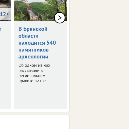
12+
0+
т
В Брянской
Как в Брянске
области
отметят День
находится 540
России
памятников
Программа
археологии
праздничных
мероприятий.
Об одном из них
рассказали в
региональном
правительстве.