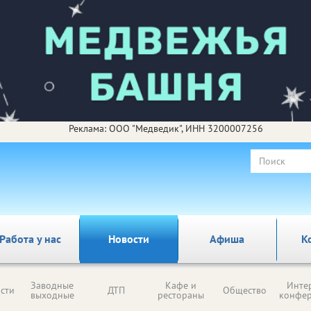
Реклама: ООО "Медведик", ИНН 3200007256
Работа у нас
Новости
Афиша
К
Заводные
Кафе и
Инте
сти
ДТП
Общество
выходные
рестораны
конфе