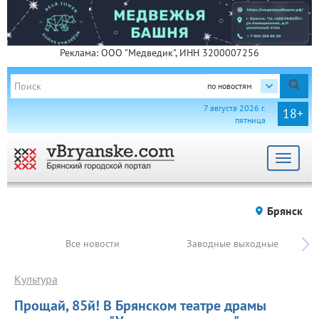
Реклама: ООО "Медведик", ИНН 3200007256
по новостям
7 августа 2026 г.
18+
пятница
Toggle
navigat
Брянск
Все новости
Заводные выходные
Культура
Прощай, 85й! В Брянском театре драмы