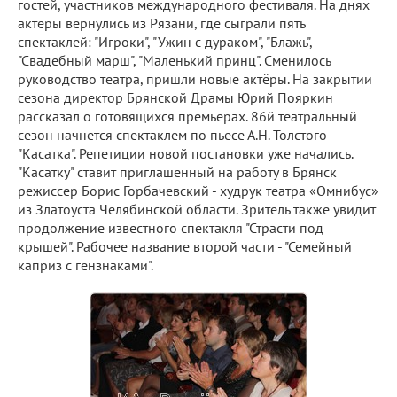
гостей, участников международного фестиваля. На днях
актёры вернулись из Рязани, где сыграли пять
спектаклей: "Игроки", "Ужин с дураком", "Блажь",
"Свадебный марш", "Маленький принц". Сменилось
руководство театра, пришли новые актёры. На закрытии
сезона директор Брянской Драмы Юрий Пояркин
рассказал о готовящихся премьерах. 86й театральный
сезон начнется спектаклем по пьесе А.Н. Толстого
"Касатка". Репетиции новой постановки уже начались.
"Касатку" ставит приглашенный на работу в Брянск
режиссер Борис Горбачевский - худрук театра «Омнибус»
из Златоуста Челябинской области. Зритель также увидит
продолжение известного спектакля "Страсти под
крышей". Рабочее название второй части - "Семейный
каприз с гензнаками".