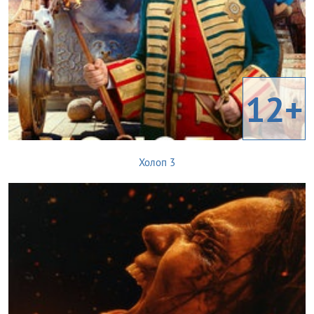
12+
Холоп 3