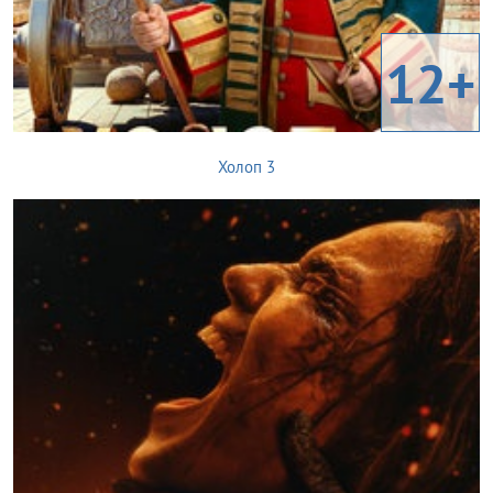
12+
Холоп 3