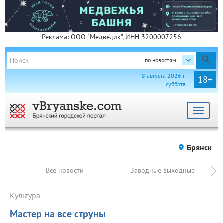
Реклама: ООО "Медведик", ИНН 3200007256
по новостям
8 августа 2026 г.
18+
суббота
Toggle
navigat
Брянск
Все новости
Заводные выходные
Культура
Мастер на все струны