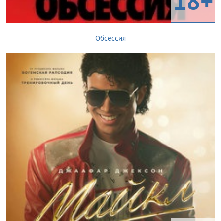
18+
Обсессия