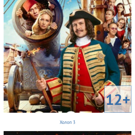
12+
Холоп 3