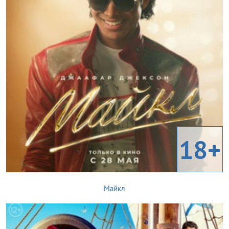
18+
Майкл