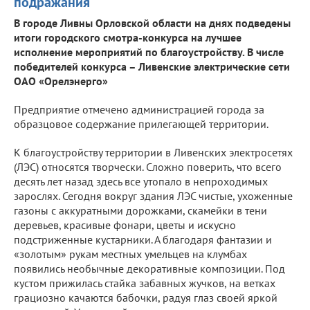
подражания
В городе Ливны Орловской области на днях подведены
итоги городского смотра-конкурса на лучшее
исполнение мероприятий по благоустройству. В числе
победителей конкурса – Ливенские электрические сети
ОАО «Орелэнерго»
Предприятие отмечено администрацией города за
образцовое содержание прилегающей территории.
К благоустройству территории в Ливенских электросетях
(ЛЭС) относятся творчески. Сложно поверить, что всего
десять лет назад здесь все утопало в непроходимых
зарослях. Сегодня вокруг здания ЛЭС чистые, ухоженные
газоны с аккуратными дорожками, скамейки в тени
деревьев, красивые фонари, цветы и искусно
подстриженные кустарники. А благодаря фантазии и
«золотым» рукам местных умельцев на клумбах
появились необычные декоративные композиции. Под
кустом прижилась стайка забавных жучков, на ветках
грациозно качаются бабочки, радуя глаз своей яркой