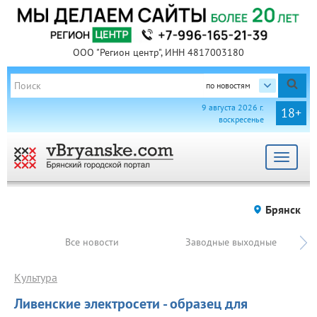
ООО "Регион центр", ИНН 4817003180
по новостям
9 августа 2026 г.
18+
воскресенье
Toggle
navigat
Брянск
Все новости
Заводные выходные
Культура
Ливенские электросети - образец для