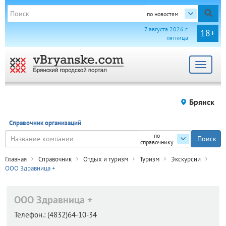
по новостям
7 августа 2026 г.
18+
пятница
Toggle
navigat
Брянск
Справочник организаций
по
справочнику
Главная
Справочник
Отдых и туризм
Туризм
Экскурсии
ООО Здравница +
ООО Здравница +
Телефон.:
(4832)64-10-34