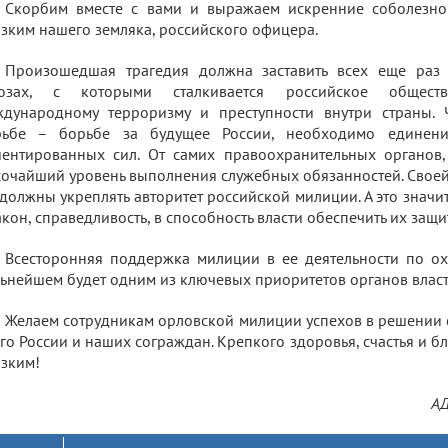
Скорбим вместе с вами и выражаем искренние соболезно
зким нашего земляка, российского офицера.
Произошедшая трагедия должна заставить всех еще раз 
розах, с которыми сталкивается российское общест
ждународному терроризму и преступности внутри страны. 
рьбе – борьбе за будущее России, необходимо единение
ентированных сил. От самих правоохранительных органов, 
очайший уровень выполнения служебных обязанностей. Свое
должны укреплять авторитет российской милиции. А это значит
акон, справедливость, в способность власти обеспечить их защит
Всесторонняя поддержка милиции в ее деятельности по о
ьнейшем будет одним из ключевых приоритетов органов власт
Желаем сотрудникам орловской милиции успехов в решении 
го России и наших сограждан. Крепкого здоровья, счастья и б
зким!
А