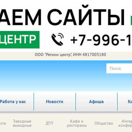
ООО "Регион центр", ИНН 4817003180
Работа у нас
Новости
Афиша
К
Заводные
Кафе и
Инте
сти
ДТП
Общество
выходные
рестораны
конфе