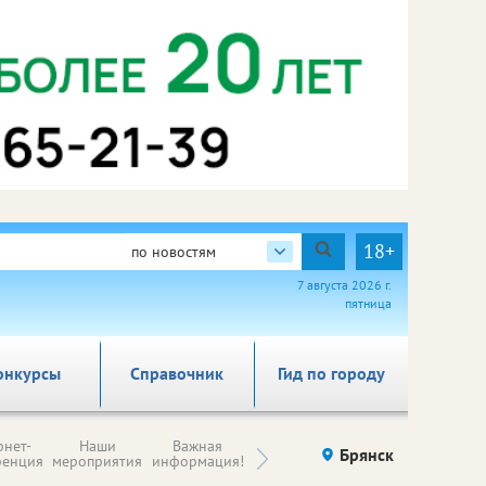
18+
по новостям
7 августа 2026 г.
пятница
онкурсы
Справочник
Гид по городу
Н
рнет-
Наши
Важная
Происшествия
Брянск
Здоровье
комп
ренция
мероприятия
информация!
п
ре