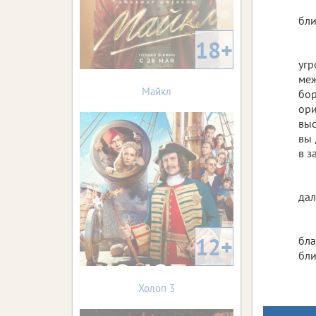
бли
18+
уг
ме
Майкл
бо
ори
выс
вы 
в з
дал
12+
бла
бли
Холоп 3