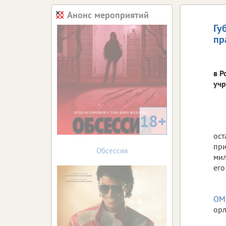
Анонс мероприятий
Гу
пр
в Р
учр
18+
ост
при
Обсессия
мил
его
ОМ
ор