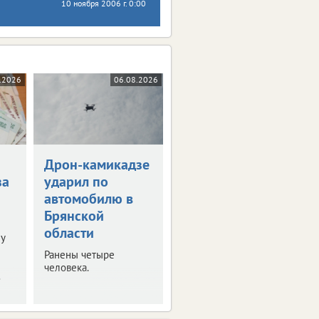
10 ноября 2006 г. 0:00
.2026
06.08.2026
Дрон-камикадзе
за
ударил по
автомобилю в
Брянской
области
у
Ранены четыре
человека.
.