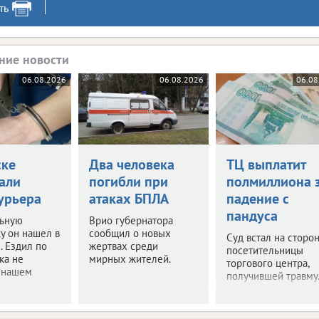
ть
ние новости
06.08.2026
06.08.2026
06.08
ске
Два человека
ТЦ выплатит
али
погибли при
полмиллиона 
урьера
атаках БПЛА
падение с
пандуса
ьную
Врио губернатора
у он нашел в
сообщил о новых
Суд встал на сторон
. Ездил по
жертвах среди
посетительницы
ка не
мирных жителей.
торгового центра,
в нашем
получившей травму