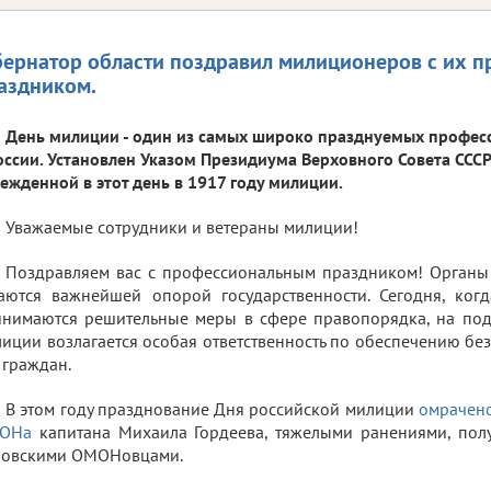
бернатор области поздравил милиционеров с их 
аздником.
День милиции - один из самых широко празднуемых профес
оссии. Установлен Указом Президиума Верховного Совета СССР в
ежденной в этот день в 1917 году милиции.
Уважаемые сотрудники и ветераны милиции!
Поздравляем вас с профессиональным праздником! Органы
аются важнейшей опорой государственности. Сегодня, ког
нимаются решительные меры в сфере правопорядка, на под
иции возлагается особая ответственность по обеспечению без
 граждан.
В этом году празднование Дня российской милиции
омрачено
ОНа
капитана Михаила Гордеева, тяжелыми ранениями, пол
ловскими ОМОНовцами.