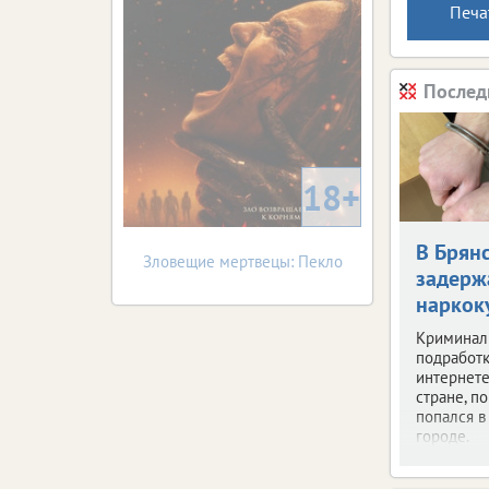
Печа
Послед
18+
В Брян
Зловещие мертвецы: Пекло
задерж
наркок
Криминал
подработк
интернете
стране, по
попался 
городе.