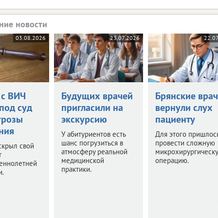
ние новости
03.08.2026
23.07.2026
22.0
 с ВИЧ
Будущих врачей
Брянские вра
под суд
пригласили на
вернули слух
грозы
экскурсию
пациенту
ния
У абитуриентов есть
Для этого пришлос
шанс погрузиться в
провести сложную
скрыл свой
атмосферу реальной
микрохирургическ
т
медицинской
операцию.
еннолетней
практики.
и.