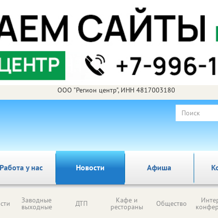
ООО "Регион центр", ИНН 4817003180
Работа у нас
Новости
Афиша
К
Заводные
Кафе и
Инте
сти
ДТП
Общество
выходные
рестораны
конфе