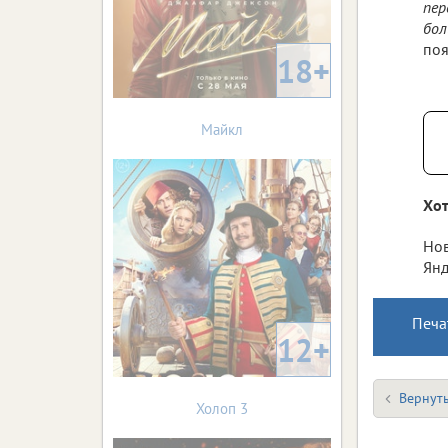
пер
бол
поя
18+
Майкл
Хот
Нов
Янд
Печа
12+
Вернуть
Холоп 3