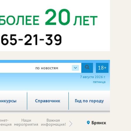
18+
по новостям
7 августа 2026 г.
пятница
онкурсы
Справочник
Гид по городу
Н
рнет-
Наши
Важная
Происшествия
Брянск
Здоровье
комп
ренция
мероприятия
информация!
п
ре