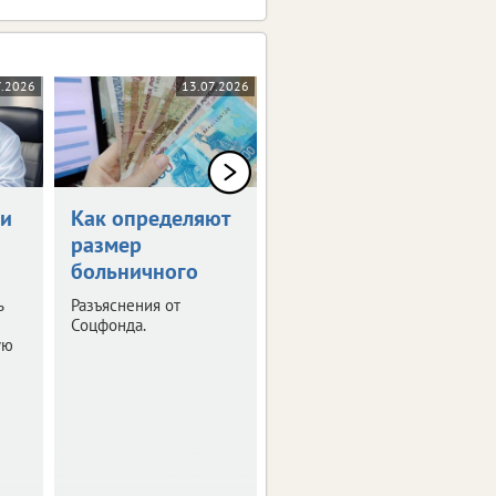
7.2026
13.07.2026
06.07.2026
чи
Как определяют
Диспансеризация
размер
спасла жизнь
больничного
брянцу
ь
Разъяснения от
В областном
Соцфонда.
депздраве поделились
ую
вдохновляющей
истории, напомнив, что
внимание к своему
здоровью может
спасти жизнь.