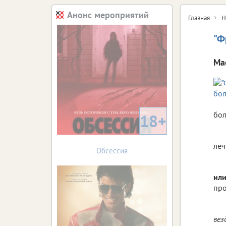
Анонс мероприятий
Главная
Н
"Ф
Ма
бол
18+
леч
Обсессия
или
про
вез