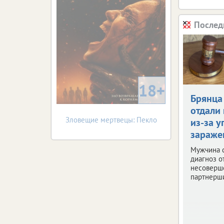
Послед
18+
Брянца
отдали 
Зловещие мертвецы: Пекло
из-за у
зараже
Мужчина 
диагноз о
несоверш
партнерш