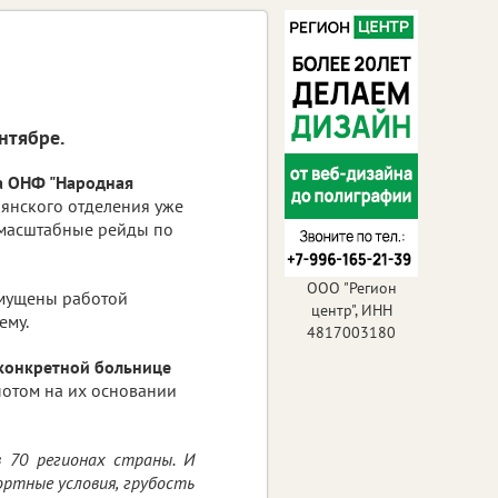
нтябре.
а ОНФ "Народная
рянского отделения уже
 масштабные рейды по
ООО "Регион
змущены работой
центр", ИНН
ему.
4817003180
 конкретной больнице
потом на их основании
 70 регионах страны. И
ортные условия, грубость