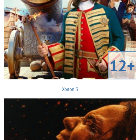
12+
Холоп 3