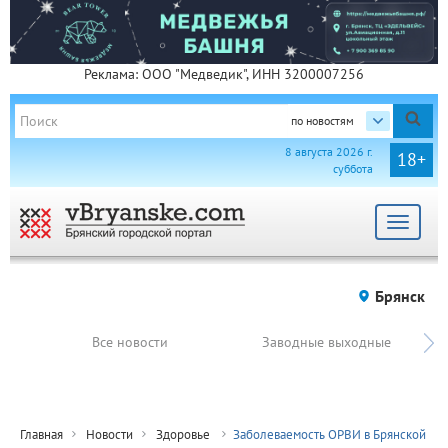
Реклама: ООО "Медведик", ИНН 3200007256
по новостям
8 августа 2026 г.
18+
суббота
Toggle
navigat
Брянск
Все новости
Заводные выходные
Главная
Новости
Здоровье
Заболеваемость ОРВИ в Брянской