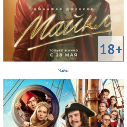
18+
Майкл