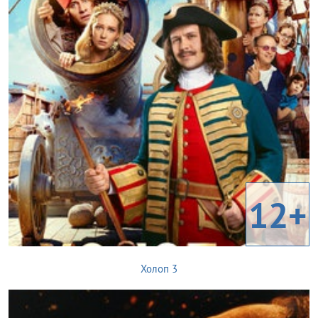
12+
Холоп 3