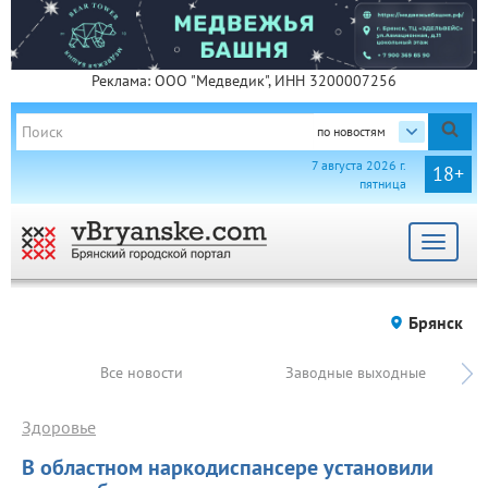
Реклама: ООО "Медведик", ИНН 3200007256
по новостям
7 августа 2026 г.
18+
пятница
Toggle
navigat
Брянск
Все новости
Заводные выходные
Здоровье
В областном наркодиспансере установили