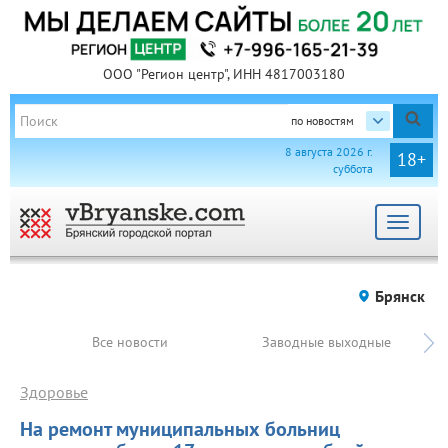
ООО "Регион центр", ИНН 4817003180
по новостям
8 августа 2026 г.
18+
суббота
Toggle
navigat
Брянск
Все новости
Заводные выходные
Здоровье
На ремонт муниципальных больниц