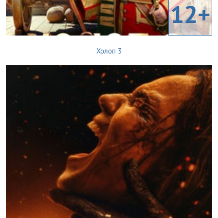
12+
Холоп 3