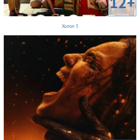
12+
Холоп 3