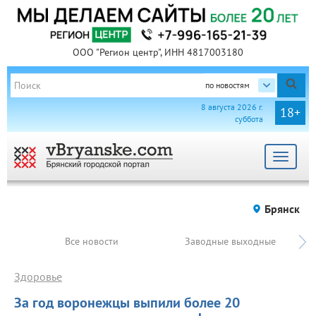
ООО "Регион центр", ИНН 4817003180
по новостям
8 августа 2026 г.
18+
суббота
Toggle
navigat
Брянск
Все новости
Заводные выходные
Здоровье
За год воронежцы выпили более 20