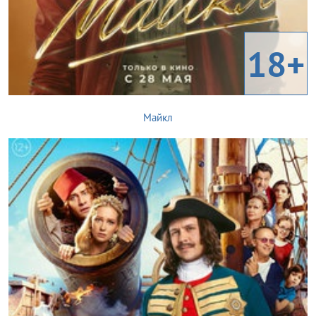
18+
Майкл