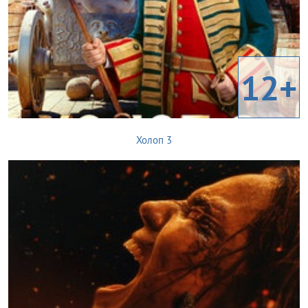
12+
Холоп 3