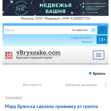
Реклама: ООО "Медведик", ИНН 3200007256
по новостям
7 августа 2026 г.
18+
пятница
Toggle
navigat
Брянск
Все новости
Заводные выходные
Здоровье
Мэру Брянска сделали прививку от гриппа