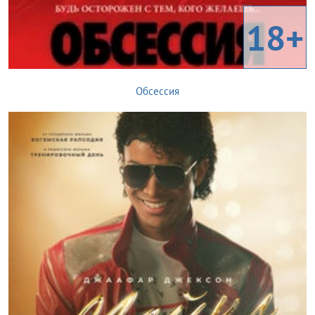
18+
Обсессия