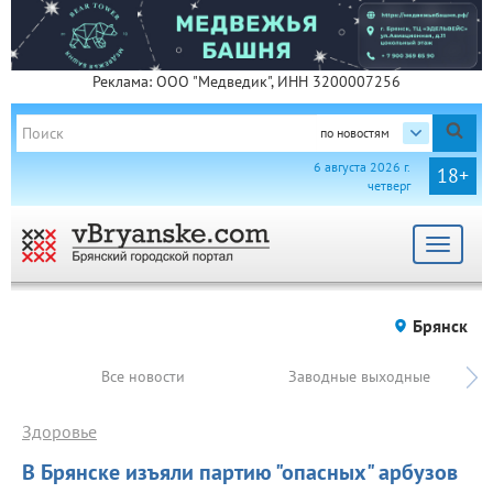
Реклама: ООО "Медведик", ИНН 3200007256
по новостям
6 августа 2026 г.
18+
четверг
Toggle
navigat
Брянск
Все новости
Заводные выходные
Здоровье
В Брянске изъяли партию "опасных" арбузов