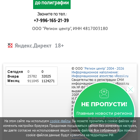
ООО "Регион центр", ИНН 4817003180
Яндекс.Директ
© ООО
"Регион центр" 2004 - 2026
Информационное наполнение:
Информационное агентство vRossii.ru
Свидетельство о регистрации СМИ
информационного агентства vRossii.ru
ИА № ФС 77‑35502
выдано РОСКОМНАДЗОРом 04 марта
2009г.
И. О. Главного редактора Нарыков А. Н.
Баннеры на портале размещаются на
НЕ ПРОПУСТИ!
правах рекламы.
Реклама на портале:
Главные новости региона
Рекламное агентство "Умный маркетинг"
тел. 7-910-267-70-40,
в вашей почте!
email: umnyy.marketing@yandex.ru
На этом сайте мы используем
cookie-файлы
. Вы можете прочитать о cookie-файлах или
Отдельные публикации могут содержать
изменить настройки браузера. Продолжая пользоваться сайтом без изменения настроек,
информацию, не предназначенную для
ПОДПИСАТЬСЯ
вы даете согласие на использование ваших cookie-файлов. Все собранные при помощи
пользователей до 18 лет.
cookie-файлов данные будут храниться на территории РФ.
Политика в отношении обработки
персональных данных