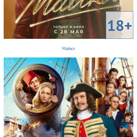
18+
Майкл