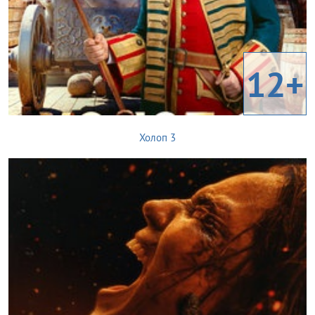
12+
Холоп 3