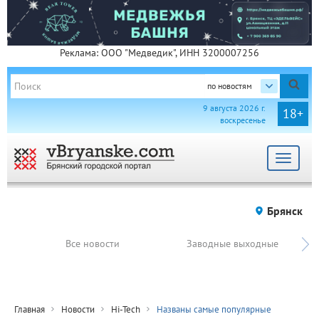
Реклама: ООО "Медведик", ИНН 3200007256
по новостям
9 августа 2026 г.
18+
воскресенье
Toggle
navigat
Брянск
Все новости
Заводные выходные
Главная
Новости
Hi-Tech
Названы самые популярные