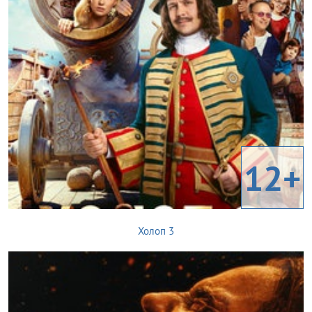
12+
Холоп 3