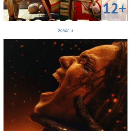
12+
Холоп 3