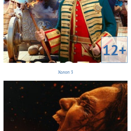
12+
Холоп 3