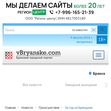
ООО "Регион центр", ИНН 4817003180
по новостям
9 августа 2026 г.
18+
воскресенье
Toggle
navigat
Брянск
Все новости
Заводные выходные
Главная
Новости
Происшествия
За год на Брянщине