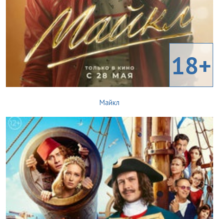
18+
Майкл