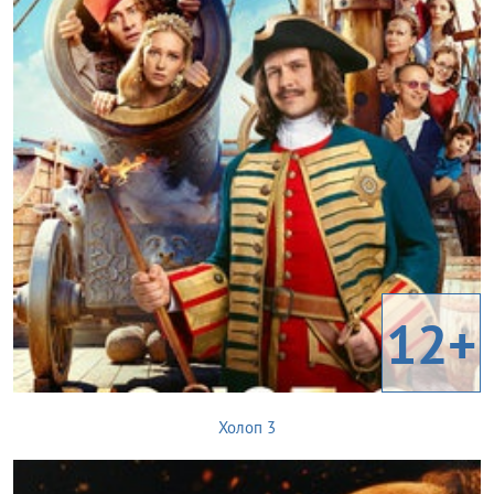
12+
Холоп 3