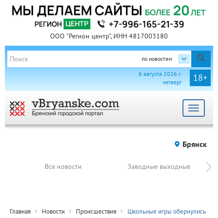
ООО "Регион центр", ИНН 4817003180
по новостям
6 августа 2026 г.
18+
четверг
Toggle
navigat
Брянск
Все новости
Заводные выходные
Главная
Новости
Происшествия
Школьные игры обернулись