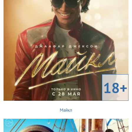
18+
Майкл