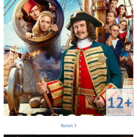
12+
Холоп 3