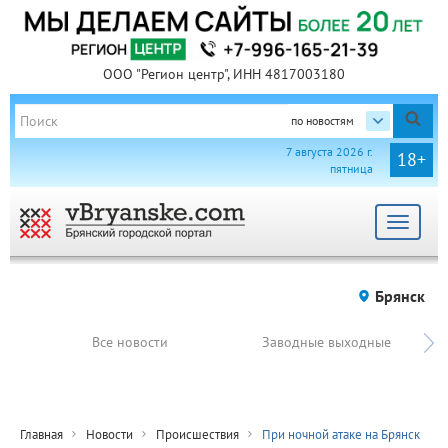
ООО "Регион центр", ИНН 4817003180
по новостям
7 августа 2026 г.
18+
пятница
Toggle
navigat
Брянск
Все новости
Заводные выходные
Главная
Новости
Происшествия
При ночной атаке на Брянск