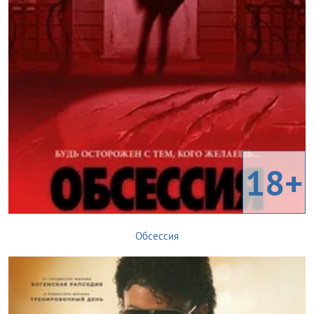
18+
Обсессия