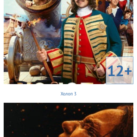
12+
Холоп 3