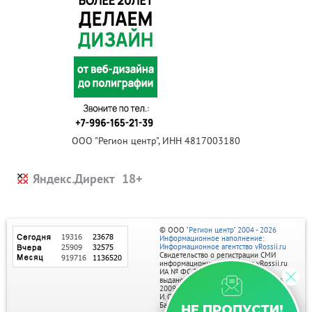
ООО "Регион центр", ИНН 4817003180
Яндекс.Директ
© ООО
"Регион центр" 2004 - 2026
Информационное наполнение:
Информационное агентство vRossii.ru
Свидетельство о регистрации СМИ
информационного агентства vRossii.ru
ИА № ФС 77‑35502
выдано РОСКОМНАДЗОРом 04 марта
2009г.
И. О. Главного редактора Нарыков А. Н.
Баннеры на портале размещаются на
НЕ ПРОПУСТИ!