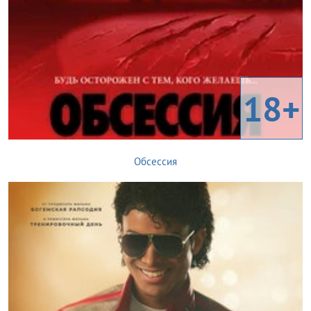
18+
Обсессия