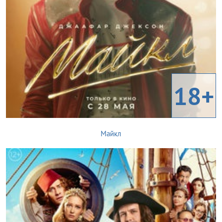
18+
Майкл