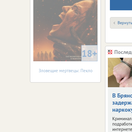
Вернуть
18+
Послед
Зловещие мертвецы: Пекло
В Брян
задерж
наркок
Криминал
подработк
интернете