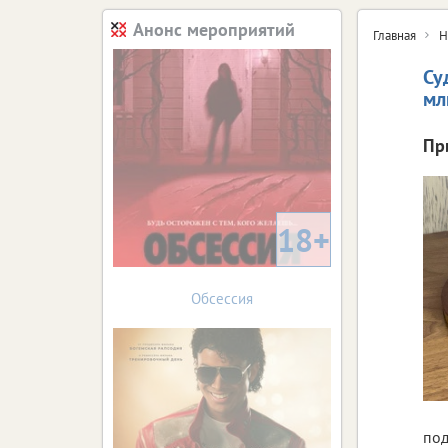
Анонс мероприятий
Главная
Н
Су
мл
Пр
18+
Обсессия
под