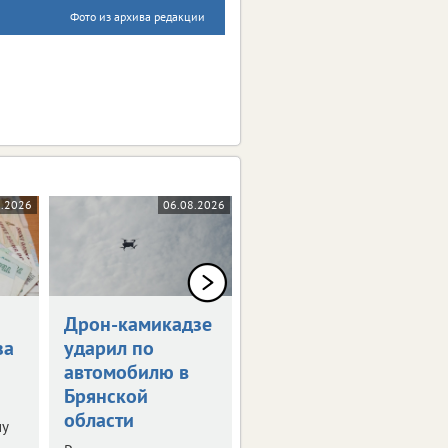
Фото из архива редакции
8.2026
06.08.2026
05.08.2026
Дрон-камикадзе
Брянец получит
за
ударил по
1,5 млн рублей
автомобилю в
за потерянную
Брянской
ногу
области
ну
Мужчина стал жертвой
несчастного случая на