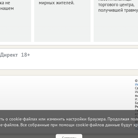
ка не
мирных жителей.
торгового центра,
в нашем
получившей травму
.Директ
©
И
С
И
в
И.
Б
Р
Р
e
О
ать о cookie-файлах или изменить настройки браузера. Продолжая поль
д
ie-файлов. Все собранные при помощи cookie-файлов данные будут хр
П
П
Согласен