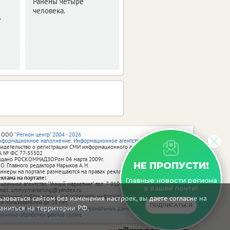
Ранены четыре
производстве.
человека.
.
 ООО
"Регион центр" 2004 - 2026
нформационное наполнение: Информационное агентство vRossii.ru
видетельство о регистрации СМИ информационного агентства vRossii.ru
А № ФС 77‑35502
ыдано РОСКОМНАДЗОРом 04 марта 2009г.
НЕ ПРОПУСТИ!
 О. Главного редактора Нарыков А. Н.
аннеры на портале размещаются на правах рекламы.
еклама на портале:
Главные новости региона
екламное агентство "Умный маркетинг" тел. 7-910-267-70-40,
в вашей почте!
mail: umnyy.marketing@yandex.ru
тдельные публикации могут содержать информацию, не предназначенную
зоваться сайтом без изменения настроек, вы даете согласие на
ля пользователей до 18 лет.
ПОДПИСАТЬСЯ
аниться на территории РФ.
олитика в отношении обработки персональных данных
олитика обработки файлов cookie