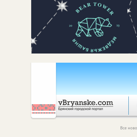
Все ново