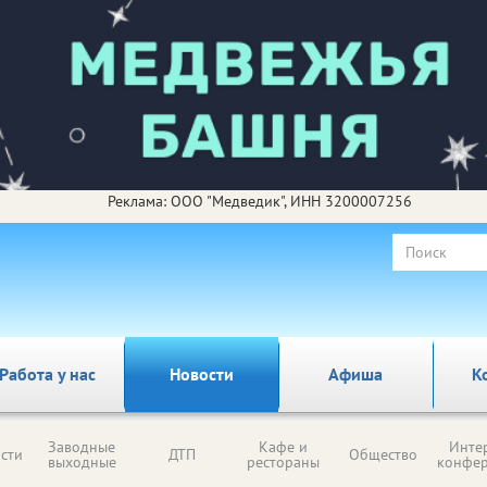
Реклама: ООО "Медведик", ИНН 3200007256
Работа у нас
Новости
Афиша
К
Заводные
Кафе и
Инте
сти
ДТП
Общество
выходные
рестораны
конфе