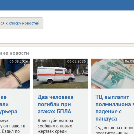
ся к списку новостей
ние новости
06.08.2026
06.08.2026
06.0
ске
Два человека
ТЦ выплатит
али
погибли при
полмиллиона 
урьера
атаках БПЛА
падение с
пандуса
ьную
Врио губернатора
у он нашел в
сообщил о новых
Суд встал на сторо
. Ездил по
жертвах среди
посетительницы