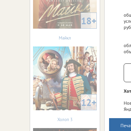
общ
18+
усл
руб
Майкл
обл
объ
Хот
12+
Нов
Янд
Холоп 3
Печа