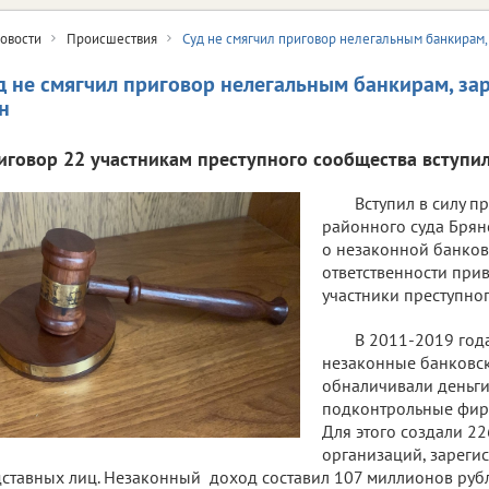
овости
Происшествия
Суд не смягчил приговор нелегальным банкирам,
д не смягчил приговор нелегальным банкирам, з
н
иговор 22 участникам преступного сообщества вступил 
Вступил в силу п
районного суда Брян
о незаконной банков
ответственности при
участники преступно
В 2011-2019 год
незаконные банковс
обналичивали деньги
подконтрольные фир
Для этого создали 2
организаций, зареги
ставных лиц. Незаконный доход составил 107 миллионов руб