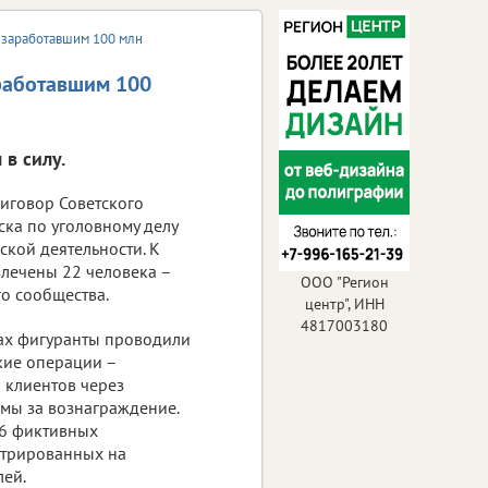
 заработавшим 100 млн
аработавшим 100
в силу.
риговор Советского
ска по уголовному делу
ской деятельности. К
влечены 22 человека –
ООО "Регион
го сообщества.
центр", ИНН
4817003180
ах фигуранты проводили
кие операции –
 клиентов через
мы за вознаграждение.
26 фиктивных
стрированных на
лей.