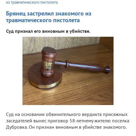
из травматического пистолета
Брянец застрелил знакомого из
травматического пистолета
Суд признал его виновным в убийстве.
Суд на основании обвинительного вердикта присяжных
заседателей вынес приговор 58-летнему жителю поселка
Дубровка. Он признан виновным в убийстве знакомого.