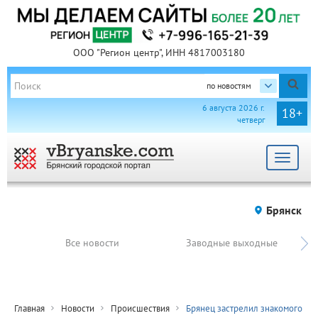
ООО "Регион центр", ИНН 4817003180
по новостям
6 августа 2026 г.
18+
четверг
Toggle
navigat
Брянск
Все новости
Заводные выходные
Главная
Новости
Происшествия
Брянец застрелил знакомого