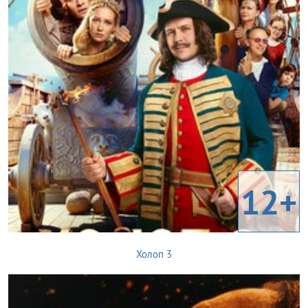
12+
Холоп 3