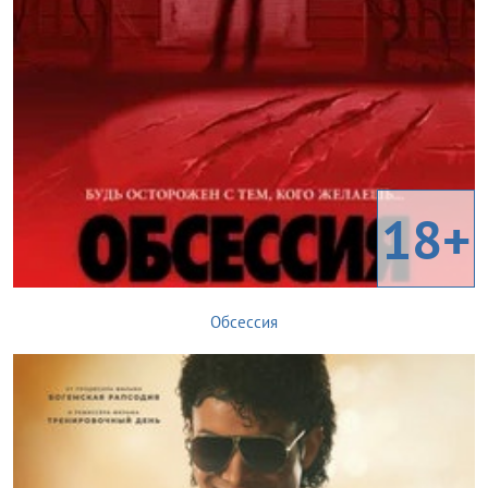
18+
Обсессия