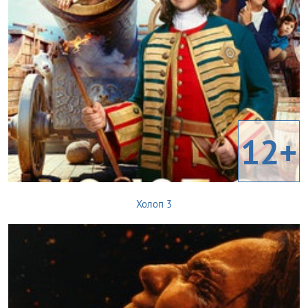
12+
Холоп 3