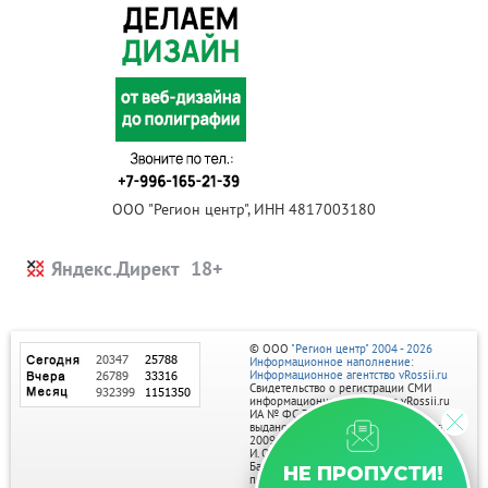
ООО "Регион центр", ИНН 4817003180
Яндекс.Директ
© ООО
"Регион центр" 2004 - 2026
Информационное наполнение:
Информационное агентство vRossii.ru
Свидетельство о регистрации СМИ
информационного агентства vRossii.ru
ИА № ФС 77‑35502
выдано РОСКОМНАДЗОРом 04 марта
2009г.
И. О. Главного редактора Нарыков А. Н.
Баннеры на портале размещаются на
НЕ ПРОПУСТИ!
правах рекламы.