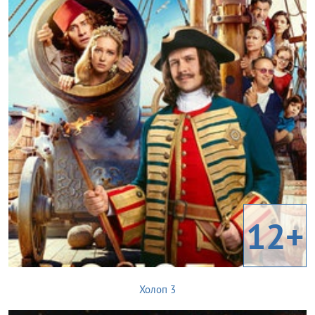
12+
Холоп 3