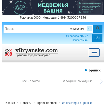
Реклама: ООО "Медведик", ИНН 3200007256
по новостям
10 августа 2026 г.
18+
понедельник
Toggle
navigat
Брянск
Все новости
Заводные выходные
Главная
Новости
Происшествия
Из квартиры в Брянске