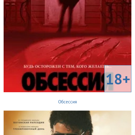
18+
Обсессия