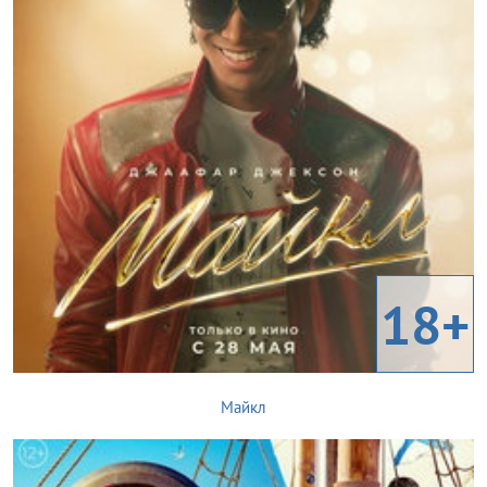
18+
Майкл