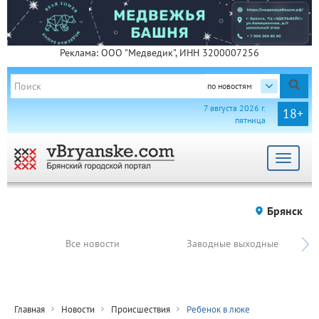
Реклама: ООО "Медведик", ИНН 3200007256
по новостям
7 августа 2026 г.
18+
пятница
Toggle
navigat
Брянск
Все новости
Заводные выходные
Главная
Новости
Происшествия
Ребенок в люке