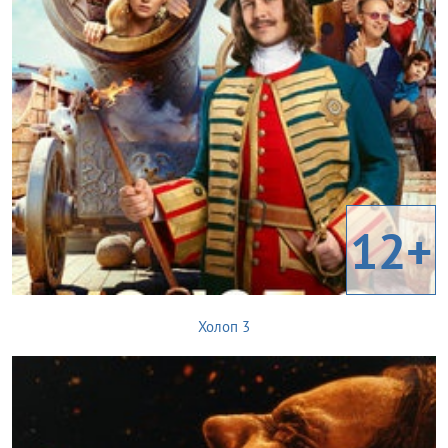
12+
Холоп 3