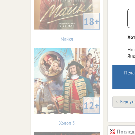
18+
Хот
Майкл
Нов
Янд
Печа
Вернуть
12+
Холоп 3
Послед