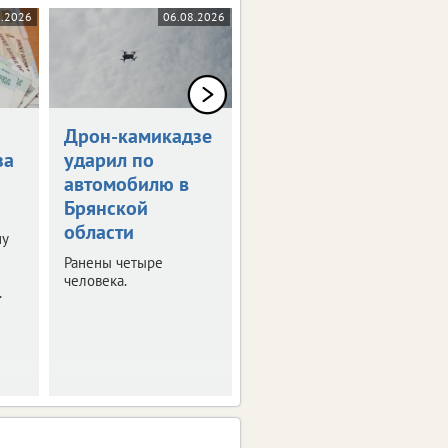
8.2026
06.08.2026
05.08.2026
Дрон-камикадзе
Брянец получит
за
ударил по
1,5 млн рублей
автомобилю в
за потерянную
Брянской
ногу
области
ну
Мужчина стал жертвой
несчастного случая на
Ранены четыре
производстве.
человека.
.