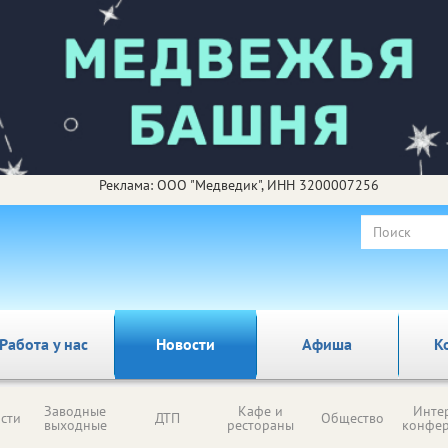
Реклама: ООО "Медведик", ИНН 3200007256
Работа у нас
Новости
Афиша
К
Заводные
Кафе и
Инте
сти
ДТП
Общество
выходные
рестораны
конфе