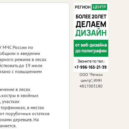
У МЧС России по
ообщили о введении
рного режима в лесах
йствовать до 19 июля
вязано с повышением
ООО "Регион
центр", ИНН
4817003180
ичение в лесах
 костры в хвойных
, участках
торфяниках, в местах
от порубочных остатков
онами деревьев. На
аняется.