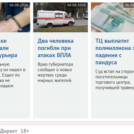
06.08.2026
06.08.2026
06.0
ске
Два человека
ТЦ выплатит
али
погибли при
полмиллиона 
урьера
атаках БПЛА
падение с
пандуса
ьную
Врио губернатора
у он нашел в
сообщил о новых
Суд встал на сторо
. Ездил по
жертвах среди
посетительницы
ка не
мирных жителей.
торгового центра,
в нашем
получившей травму
.Директ