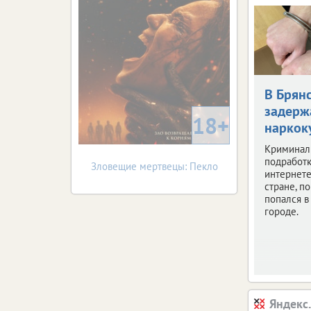
В Брян
задерж
18+
наркок
Криминал
подработк
Зловещие мертвецы: Пекло
интернете
стране, по
попался 
городе.
Яндекс