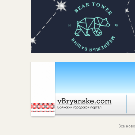
Все ново