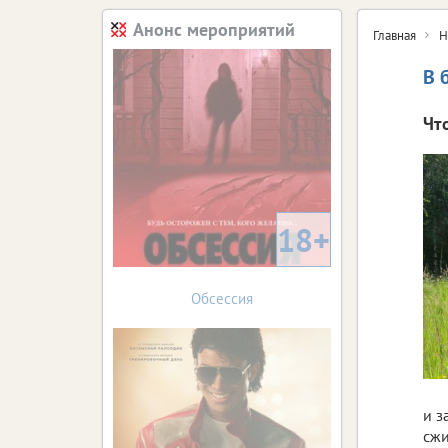
Анонс мероприятий
Главная
Н
В 
Чт
18+
Обсессия
и з
сжи