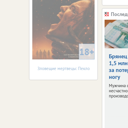
Послед
18+
Брянец
1,5 млн
Зловещие мертвецы: Пекло
за пот
ногу
Мужчина 
несчастно
производс