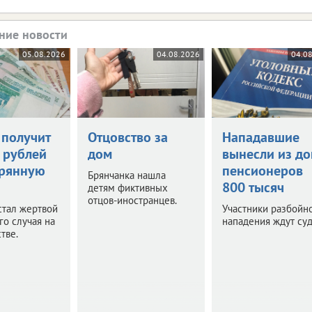
ние новости
05.08.2026
04.08.2026
04.0
 получит
Отцовство за
Нападавшие
 рублей
дом
вынесли из д
ерянную
пенсионеров
Брянчанка нашла
800 тысяч
детям фиктивных
отцов-иностранцев.
стал жертвой
Участники разбойн
го случая на
нападения ждут суд
тве.