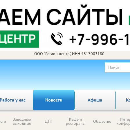
ООО "Регион центр", ИНН 4817003180
Работа у нас
Новости
Афиша
К
Заводные
Кафе и
Инте
сти
ДТП
Общество
выходные
рестораны
конфе