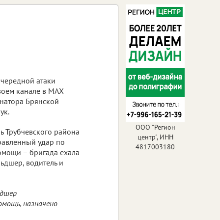
очередной атаки
воем канале в МАХ
рнатора Брянской
ук.
ООО "Регион
нь Трубчевского района
центр", ИНН
равленный удар по
4817003180
омощи – бригада ехала
ьдшер, водитель и
ьдшер
омощь, назначено