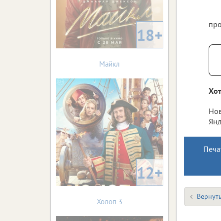
про
18+
Майкл
Хот
Нов
Янд
Печа
12+
Вернуть
Холоп 3