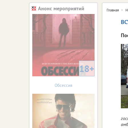
Анонс мероприятий
Главная
Н
ВС
По
18+
Обсессия
гос
амб