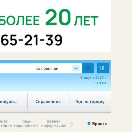
18+
по новостям
6 августа 2026 г.
четверг
онкурсы
Справочник
Гид по городу
Н
рнет-
Наши
Важная
Происшествия
Брянск
Здоровье
комп
ренция
мероприятия
информация!
п
ре