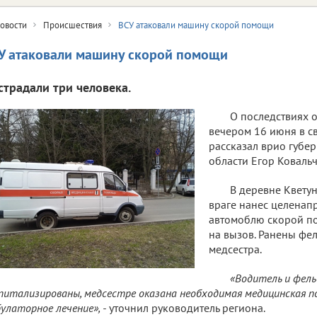
овости
Происшествия
ВСУ атаковали машину скорой помощи
У атаковали машину скорой помощи
страдали три человека.
О последствиях 
вечером 16 июня в с
рассказал врио губе
области Егор Ковальч
В деревне Квету
враге нанес целенап
автомоблю скорой п
на вызов. Ранены фел
медсестра.
«Водитель и фел
питализированы, медсестре оказана необходимая медицинская п
улаторное лечение», -
уточнил руководитель региона.