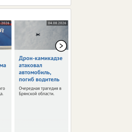
8.2026
04.08.2026
03.08.2026
Дрон-камикадзе
Брянец
ома
атаковал
инвестировал в
автомобиль,
мошенников 700
погиб водитель
тысяч
ого
Очередная трагедия в
Погоня за мнимой
а.
Брянской области.
прибылью оказалась
сильнее здравого
смысла.