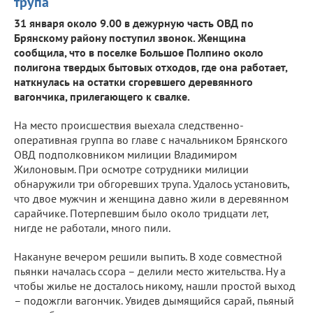
трупа
31 января около 9.00 в дежурную часть ОВД по
Брянскому району поступил звонок. Женщина
сообщила, что в поселке Большое Полпино около
полигона твердых бытовых отходов, где она работает,
наткнулась на остатки сгоревшего деревянного
вагончика, прилегающего к свалке.
На место происшествия выехала следственно-
оперативная группа во главе с начальником Брянского
ОВД подполковником милиции Владимиром
Жилоновым. При осмотре сотрудники милиции
обнаружили три обгоревших трупа. Удалось установить,
что двое мужчин и женщина давно жили в деревянном
сарайчике. Потерпевшим было около тридцати лет,
нигде не работали, много пили.
Накануне вечером решили выпить. В ходе совместной
пьянки началась ссора – делили место жительства. Ну а
чтобы жилье не досталось никому, нашли простой выход
– подожгли вагончик. Увидев дымящийся сарай, пьяный