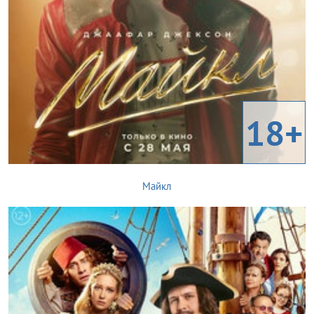
18+
Майкл