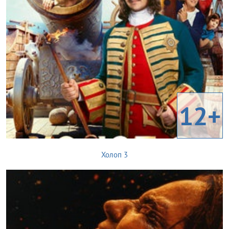
12+
Холоп 3