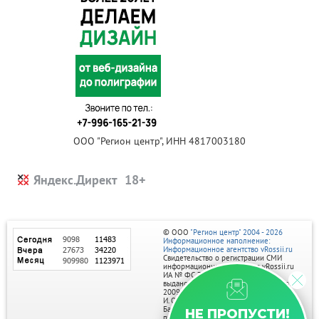
ООО "Регион центр", ИНН 4817003180
Яндекс.Директ
© ООО
"Регион центр" 2004 - 2026
Информационное наполнение:
Информационное агентство vRossii.ru
Свидетельство о регистрации СМИ
информационного агентства vRossii.ru
ИА № ФС 77‑35502
выдано РОСКОМНАДЗОРом 04 марта
2009г.
И. О. Главного редактора Нарыков А. Н.
Баннеры на портале размещаются на
НЕ ПРОПУСТИ!
правах рекламы.