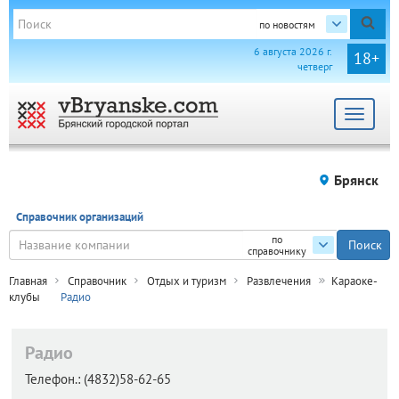
по новостям
6 августа 2026 г.
18+
четверг
Toggle
navigat
Брянск
Справочник организаций
по
справочнику
Главная
Справочник
Отдых и туризм
Развлечения
Караоке-
клубы
Радио
Радио
Телефон.:
(4832)58-62-65